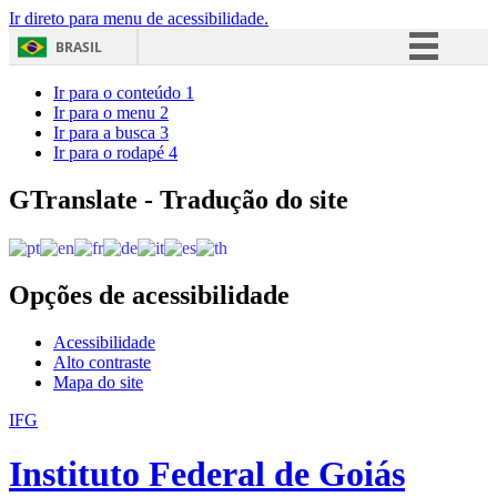
Ir direto para menu de acessibilidade.
BRASIL
Simplifique!
Ir para o conteúdo
1
Ir para o menu
2
Comunica BR
Ir para a busca
3
Ir para o rodapé
4
Participe
Acesso à informação
GTranslate - Tradução do site
Legislação
Canais
Opções de acessibilidade
Acessibilidade
Alto contraste
Mapa do site
IFG
Instituto Federal de Goiás