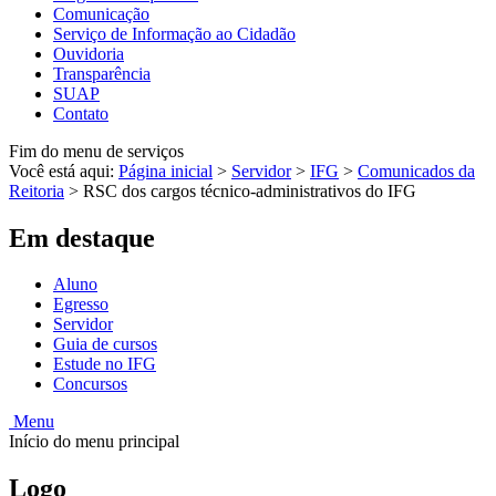
Comunicação
Serviço de Informação ao Cidadão
Ouvidoria
Transparência
SUAP
Contato
Fim do menu de serviços
Você está aqui:
Página inicial
>
Servidor
>
IFG
>
Comunicados da
Reitoria
>
RSC dos cargos técnico-administrativos do IFG
Em destaque
Aluno
Egresso
Servidor
Guia de cursos
Estude no IFG
Concursos
Menu
Início do menu principal
Logo