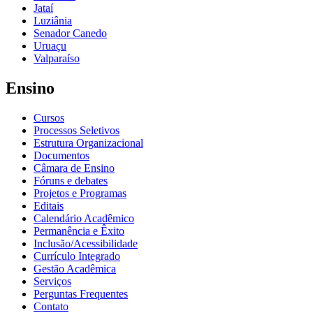
Jataí
Luziânia
Senador Canedo
Uruaçu
Valparaíso
Ensino
Cursos
Processos Seletivos
Estrutura Organizacional
Documentos
Câmara de Ensino
Fóruns e debates
Projetos e Programas
Editais
Calendário Acadêmico
Permanência e Êxito
Inclusão/Acessibilidade
Currículo Integrado
Gestão Acadêmica
Serviços
Perguntas Frequentes
Contato