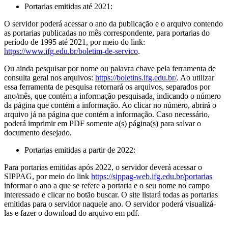
Portarias emitidas até 2021:
O servidor poderá acessar o ano da publicação e o arquivo contendo
as portarias publicadas no mês correspondente, para portarias do
período de 1995 até 2021, por meio do link:
https://www.ifg.edu.br/boletim-de-servico
.
Ou ainda pesquisar por nome ou palavra chave pela ferramenta de
consulta geral nos arquivos:
https://boletins.ifg.edu.br/
. Ao utilizar
essa ferramenta de pesquisa retornará os arquivos, separados por
ano/mês, que contém a informação pesquisada, indicando o número
da página que contém a informação. Ao clicar no número, abrirá o
arquivo já na página que contém a informação. Caso necessário,
poderá imprimir em PDF somente a(s) página(s) para salvar o
documento desejado.
Portarias emitidas a partir de 2022:
Para portarias emitidas após 2022, o servidor deverá acessar o
SIPPAG, por meio do link
https://sippag-web.ifg.edu.br/portarias
informar o ano a que se refere a portaria e o seu nome no campo
interessado e clicar no botão buscar. O site listará todas as portarias
emitidas para o servidor naquele ano. O servidor poderá visualizá-
las e fazer o download do arquivo em pdf.