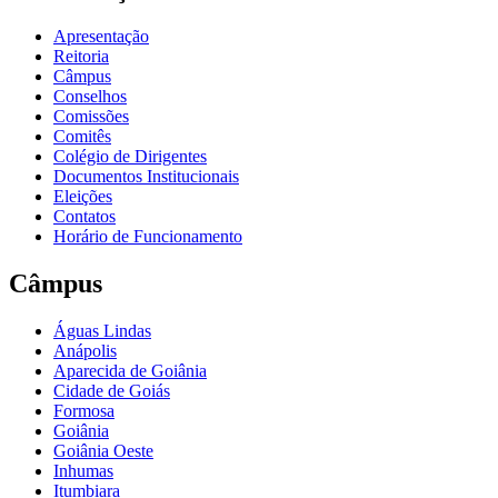
Apresentação
Reitoria
Câmpus
Conselhos
Comissões
Comitês
Colégio de Dirigentes
Documentos Institucionais
Eleições
Contatos
Horário de Funcionamento
Câmpus
Águas Lindas
Anápolis
Aparecida de Goiânia
Cidade de Goiás
Formosa
Goiânia
Goiânia Oeste
Inhumas
Itumbiara