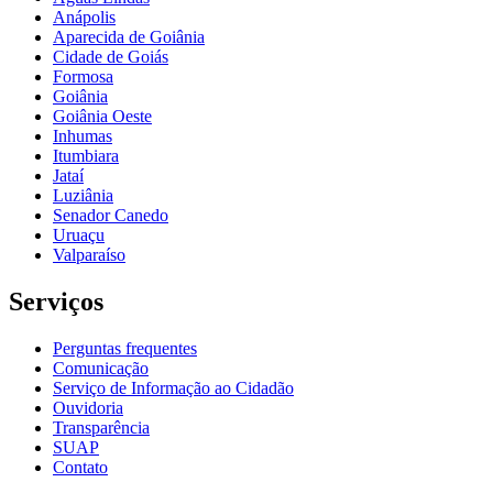
Anápolis
Aparecida de Goiânia
Cidade de Goiás
Formosa
Goiânia
Goiânia Oeste
Inhumas
Itumbiara
Jataí
Luziânia
Senador Canedo
Uruaçu
Valparaíso
Serviços
Perguntas frequentes
Comunicação
Serviço de Informação ao Cidadão
Ouvidoria
Transparência
SUAP
Contato