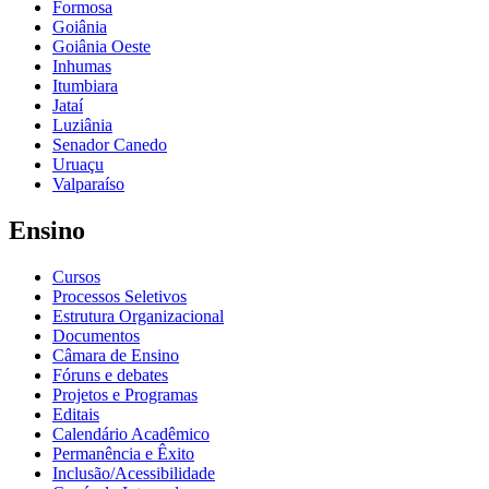
Formosa
Goiânia
Goiânia Oeste
Inhumas
Itumbiara
Jataí
Luziânia
Senador Canedo
Uruaçu
Valparaíso
Ensino
Cursos
Processos Seletivos
Estrutura Organizacional
Documentos
Câmara de Ensino
Fóruns e debates
Projetos e Programas
Editais
Calendário Acadêmico
Permanência e Êxito
Inclusão/Acessibilidade