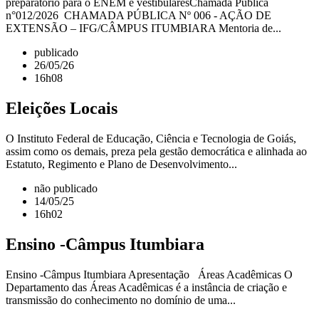
preparatório para o ENEM e vestibularesChamada Pública
n°012/2026 CHAMADA PÚBLICA Nº 006 - AÇÃO DE
EXTENSÃO – IFG/CÂMPUS ITUMBIARA Mentoria de...
publicado
26/05/26
16h08
Eleições Locais
O Instituto Federal de Educação, Ciência e Tecnologia de Goiás,
assim como os demais, preza pela gestão democrática e alinhada ao
Estatuto, Regimento e Plano de Desenvolvimento...
não publicado
14/05/25
16h02
Ensino -Câmpus Itumbiara
Ensino -Câmpus Itumbiara Apresentação Áreas Acadêmicas O
Departamento das Áreas Acadêmicas é a instância de criação e
transmissão do conhecimento no domínio de uma...