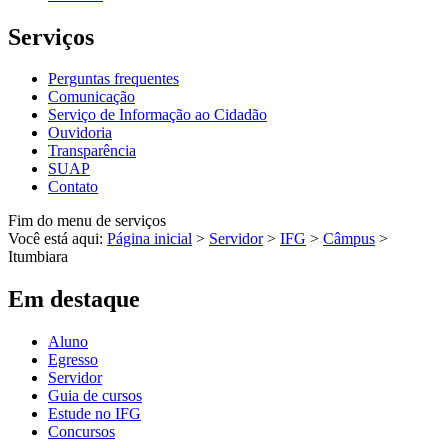
Serviços
Perguntas frequentes
Comunicação
Serviço de Informação ao Cidadão
Ouvidoria
Transparência
SUAP
Contato
Fim do menu de serviços
Você está aqui:
Página inicial
>
Servidor
>
IFG
>
Câmpus
>
Itumbiara
Em destaque
Aluno
Egresso
Servidor
Guia de cursos
Estude no IFG
Concursos