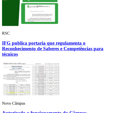
RSC
IFG publica portaria que regulamenta o
Reconhecimento de Saberes e Competências para
técnicos
Novo Câmpus
Autorizado o funcionamento do Câmpus