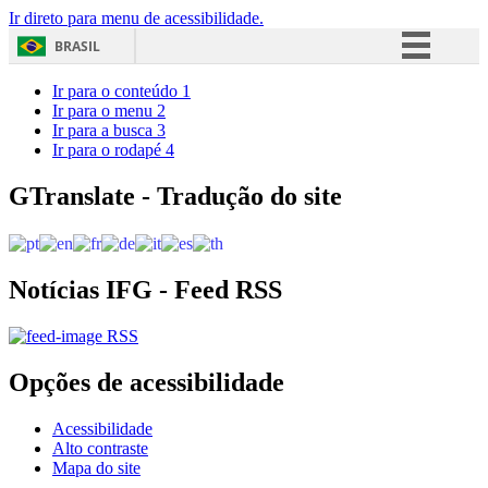
Ir direto para menu de acessibilidade.
BRASIL
Simplifique!
Ir para o conteúdo
1
Ir para o menu
2
Comunica BR
Ir para a busca
3
Ir para o rodapé
4
Participe
Acesso à informação
GTranslate - Tradução do site
Legislação
Canais
Notícias IFG - Feed RSS
RSS
Opções de acessibilidade
Acessibilidade
Alto contraste
Mapa do site