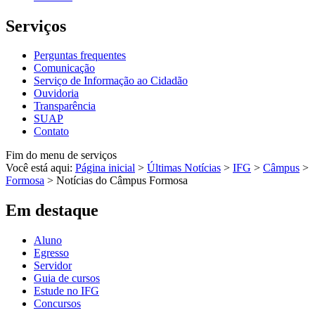
Serviços
Perguntas frequentes
Comunicação
Serviço de Informação ao Cidadão
Ouvidoria
Transparência
SUAP
Contato
Fim do menu de serviços
Você está aqui:
Página inicial
>
Últimas Notícias
>
IFG
>
Câmpus
>
Formosa
>
Notícias do Câmpus Formosa
Em destaque
Aluno
Egresso
Servidor
Guia de cursos
Estude no IFG
Concursos