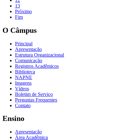
12
13
Próximo
Fim
O Câmpus
Principal
Apresentação
Estrutura Organizacional
Comunicação
Registros Acadêmicos
Biblioteca
NAPNE
Imagens
Vídeos
Boletim de Serviço
Perguntas Frequentes
Contato
Ensino
Apresentação
Área Acadêmica