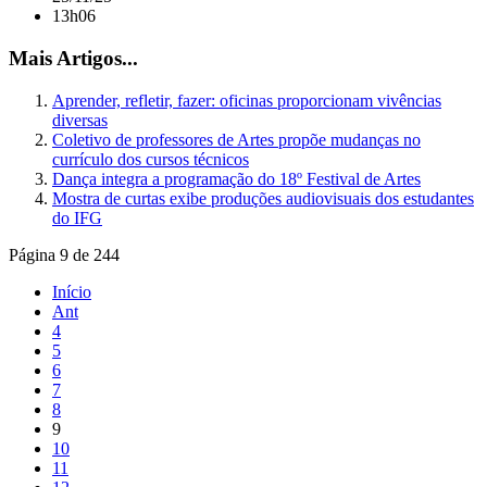
13h06
Mais Artigos...
Aprender, refletir, fazer: oficinas proporcionam vivências
diversas
Coletivo de professores de Artes propõe mudanças no
currículo dos cursos técnicos
Dança integra a programação do 18º Festival de Artes
Mostra de curtas exibe produções audiovisuais dos estudantes
do IFG
Página 9 de 244
Início
Ant
4
5
6
7
8
9
10
11