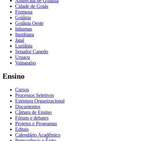
Aparecida de Goiânia
Cidade de Goiás
Formosa
Goiânia
Goiânia Oeste
Inhumas
Itumbiara
Jataí
Luziânia
Senador Canedo
Uruaçu
Valparaíso
Ensino
Cursos
Processos Seletivos
Estrutura Organizacional
Documentos
Câmara de Ensino
Fóruns e debates
Projetos e Programas
Editais
Calendário Acadêmico
Permanência e Êxito