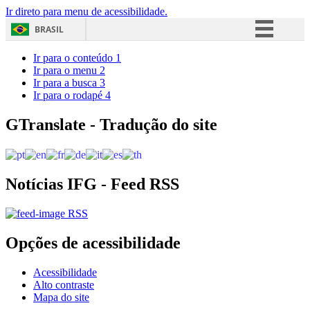
Ir direto para menu de acessibilidade.
BRASIL
Simplifique!
Ir para o conteúdo
1
Ir para o menu
2
Comunica BR
Ir para a busca
3
Ir para o rodapé
4
Participe
Acesso à informação
GTranslate - Tradução do site
Legislação
Canais
Notícias IFG - Feed RSS
RSS
Opções de acessibilidade
Acessibilidade
Alto contraste
Mapa do site