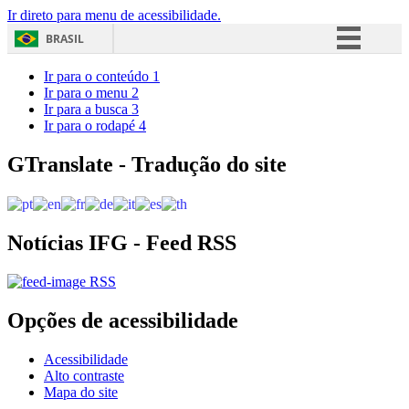
Ir direto para menu de acessibilidade.
BRASIL
Simplifique!
Ir para o conteúdo
1
Ir para o menu
2
Comunica BR
Ir para a busca
3
Ir para o rodapé
4
Participe
Acesso à informação
GTranslate - Tradução do site
Legislação
Canais
Notícias IFG - Feed RSS
RSS
Opções de acessibilidade
Acessibilidade
Alto contraste
Mapa do site