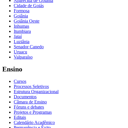
Aparecida de Goiânia
Cidade de Goiás
Formosa
Goiânia
Goiânia Oeste
Inhumas
Itumbiara
Jataí
Luziânia
Senador Canedo
Uruaçu
Valparaíso
Ensino
Cursos
Processos Seletivos
Estrutura Organizacional
Documentos
Câmara de Ensino
Fóruns e debates
Projetos e Programas
Editais
Calendário Acadêmico
Permanência e Êxito