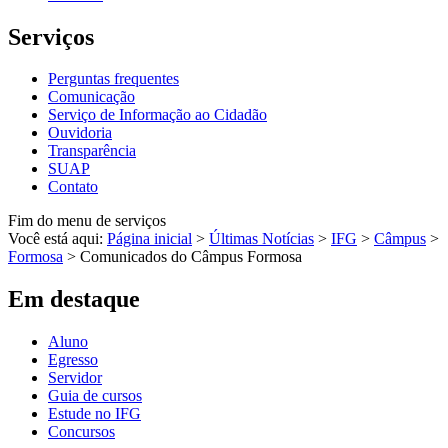
Serviços
Perguntas frequentes
Comunicação
Serviço de Informação ao Cidadão
Ouvidoria
Transparência
SUAP
Contato
Fim do menu de serviços
Você está aqui:
Página inicial
>
Últimas Notícias
>
IFG
>
Câmpus
>
Formosa
>
Comunicados do Câmpus Formosa
Em destaque
Aluno
Egresso
Servidor
Guia de cursos
Estude no IFG
Concursos