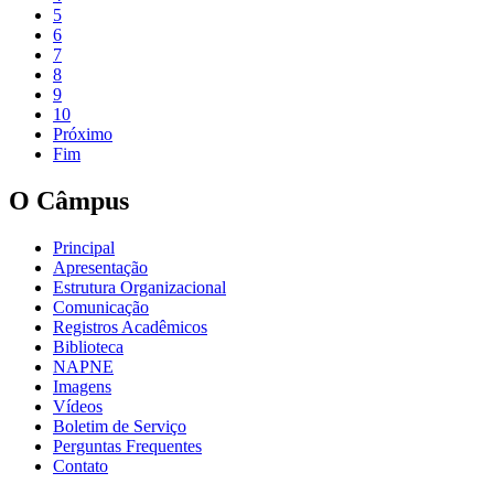
5
6
7
8
9
10
Próximo
Fim
O Câmpus
Principal
Apresentação
Estrutura Organizacional
Comunicação
Registros Acadêmicos
Biblioteca
NAPNE
Imagens
Vídeos
Boletim de Serviço
Perguntas Frequentes
Contato