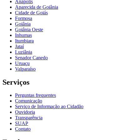
Anápolis
Aparecida de Goiânia
Cidade de Goiás
Formosa
Goiânia
Goiânia Oeste
Inhumas
Itumbiara
Jataí
Luziânia
Senador Canedo
Uruaçu
Valparaíso
Serviços
Perguntas frequentes
Comunicação
Serviço de Informação ao Cidadão
Ouvidoria
Transparência
SUAP
Contato