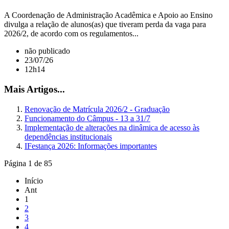
A Coordenação de Administração Acadêmica e Apoio ao Ensino
divulga a relação de alunos(as) que tiveram perda da vaga para
2026/2, de acordo com os regulamentos...
não publicado
23/07/26
12h14
Mais Artigos...
Renovação de Matrícula 2026/2 - Graduação
Funcionamento do Câmpus - 13 a 31/7
Implementação de alterações na dinâmica de acesso às
dependências institucionais
IFestança 2026: Informações importantes
Página 1 de 85
Início
Ant
1
2
3
4