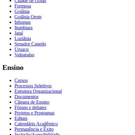
Cidade de Goiás
Formosa
Goiânia
Goiânia Oeste
Inhumas
Itumbiara
Jataí
Luziânia
Senador Canedo
Uruaçu
Valparaíso
Ensino
Cursos
Processos Seletivos
Estrutura Organizacional
Documentos
Câmara de Ensino
Fóruns e debates
Projetos e Programas
Editais
Calendário Acadêmico
Permanência e Êxito
Inclusão/Acessibilidade