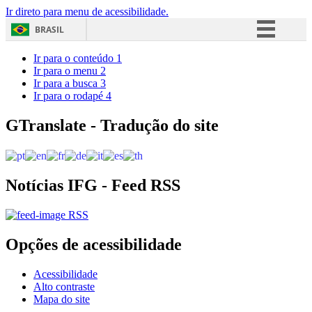
Ir direto para menu de acessibilidade.
BRASIL
Simplifique!
Ir para o conteúdo
1
Ir para o menu
2
Comunica BR
Ir para a busca
3
Ir para o rodapé
4
Participe
Acesso à informação
GTranslate - Tradução do site
Legislação
Canais
Notícias IFG - Feed RSS
RSS
Opções de acessibilidade
Acessibilidade
Alto contraste
Mapa do site