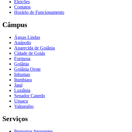
Eleições
Contatos
Horário de Funcionamento
Câmpus
Águas Lindas
Anápolis
Aparecida de Goiânia
Cidade de Goiás
Formosa
Goiânia
Goiânia Oeste
Inhumas
Itumbiara
Jataí
Luziânia
Senador Canedo
Uruaçu
Valparaíso
Serviços
Perguntas frequentes