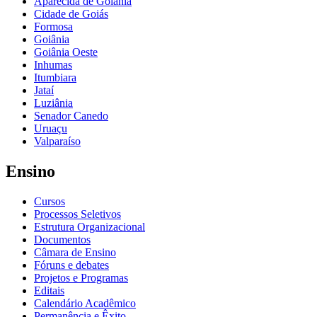
Aparecida de Goiânia
Cidade de Goiás
Formosa
Goiânia
Goiânia Oeste
Inhumas
Itumbiara
Jataí
Luziânia
Senador Canedo
Uruaçu
Valparaíso
Ensino
Cursos
Processos Seletivos
Estrutura Organizacional
Documentos
Câmara de Ensino
Fóruns e debates
Projetos e Programas
Editais
Calendário Acadêmico
Permanência e Êxito