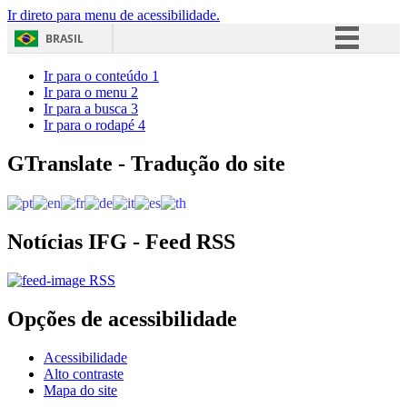
Ir direto para menu de acessibilidade.
BRASIL
Simplifique!
Ir para o conteúdo
1
Ir para o menu
2
Comunica BR
Ir para a busca
3
Ir para o rodapé
4
Participe
Acesso à informação
GTranslate - Tradução do site
Legislação
Canais
Notícias IFG - Feed RSS
RSS
Opções de acessibilidade
Acessibilidade
Alto contraste
Mapa do site