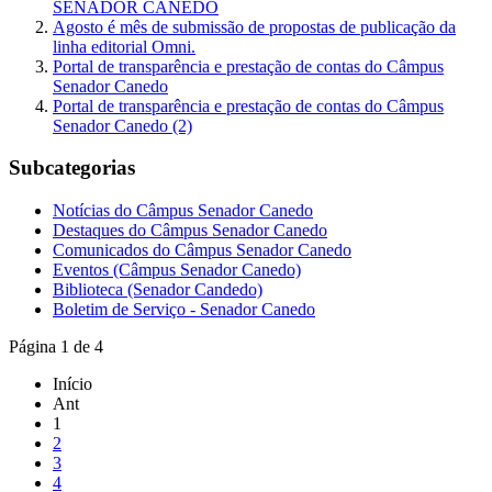
SENADOR CANEDO
Agosto é mês de submissão de propostas de publicação da
linha editorial Omni.
Portal de transparência e prestação de contas do Câmpus
Senador Canedo
Portal de transparência e prestação de contas do Câmpus
Senador Canedo (2)
Subcategorias
Notícias do Câmpus Senador Canedo
Destaques do Câmpus Senador Canedo
Comunicados do Câmpus Senador Canedo
Eventos (Câmpus Senador Canedo)
Biblioteca (Senador Candedo)
Boletim de Serviço - Senador Canedo
Página 1 de 4
Início
Ant
1
2
3
4