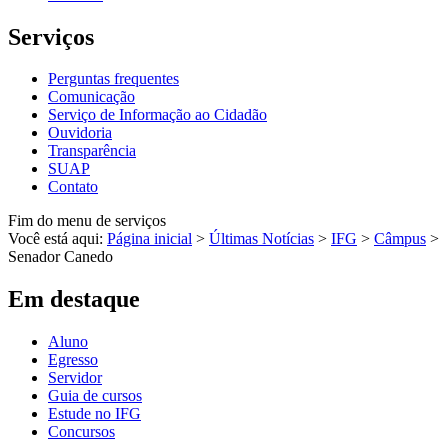
Serviços
Perguntas frequentes
Comunicação
Serviço de Informação ao Cidadão
Ouvidoria
Transparência
SUAP
Contato
Fim do menu de serviços
Você está aqui:
Página inicial
>
Últimas Notícias
>
IFG
>
Câmpus
>
Senador Canedo
Em destaque
Aluno
Egresso
Servidor
Guia de cursos
Estude no IFG
Concursos