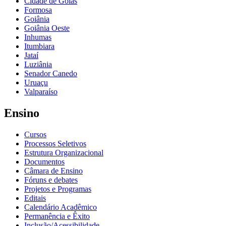
Cidade de Goiás
Formosa
Goiânia
Goiânia Oeste
Inhumas
Itumbiara
Jataí
Luziânia
Senador Canedo
Uruaçu
Valparaíso
Ensino
Cursos
Processos Seletivos
Estrutura Organizacional
Documentos
Câmara de Ensino
Fóruns e debates
Projetos e Programas
Editais
Calendário Acadêmico
Permanência e Êxito
Inclusão/Acessibilidade