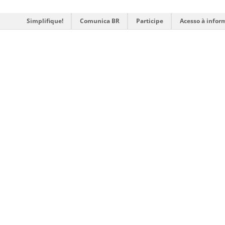
Simplifique!
Comunica BR
Participe
Acesso à infor