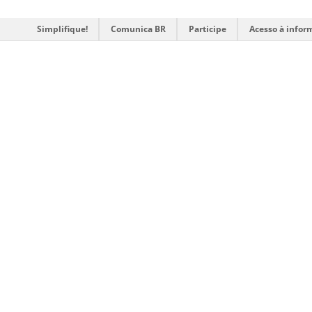
Simplifique!
Comunica BR
Participe
Acesso à infor