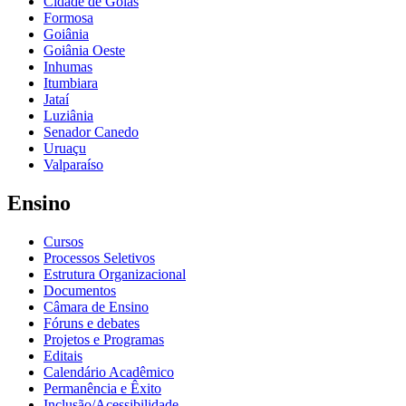
Cidade de Goiás
Formosa
Goiânia
Goiânia Oeste
Inhumas
Itumbiara
Jataí
Luziânia
Senador Canedo
Uruaçu
Valparaíso
Ensino
Cursos
Processos Seletivos
Estrutura Organizacional
Documentos
Câmara de Ensino
Fóruns e debates
Projetos e Programas
Editais
Calendário Acadêmico
Permanência e Êxito
Inclusão/Acessibilidade