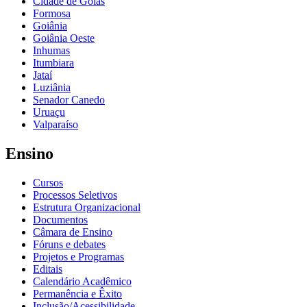
Cidade de Goiás
Formosa
Goiânia
Goiânia Oeste
Inhumas
Itumbiara
Jataí
Luziânia
Senador Canedo
Uruaçu
Valparaíso
Ensino
Cursos
Processos Seletivos
Estrutura Organizacional
Documentos
Câmara de Ensino
Fóruns e debates
Projetos e Programas
Editais
Calendário Acadêmico
Permanência e Êxito
Inclusão/Acessibilidade