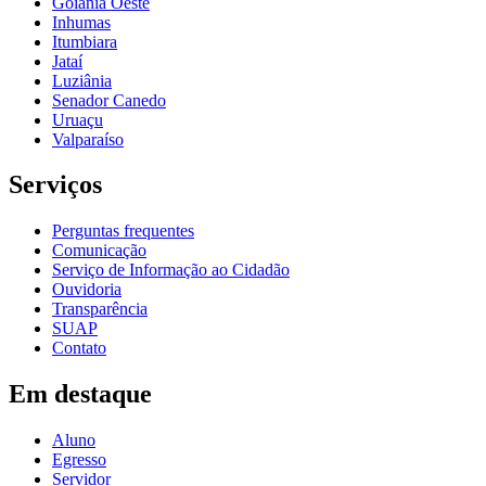
Goiânia Oeste
Inhumas
Itumbiara
Jataí
Luziânia
Senador Canedo
Uruaçu
Valparaíso
Serviços
Perguntas frequentes
Comunicação
Serviço de Informação ao Cidadão
Ouvidoria
Transparência
SUAP
Contato
Em destaque
Aluno
Egresso
Servidor