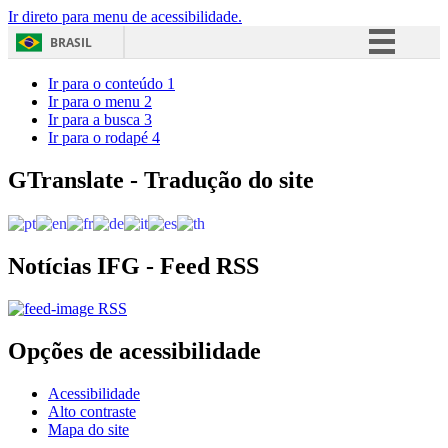
Ir direto para menu de acessibilidade.
BRASIL
Simplifique!
Ir para o conteúdo
1
Ir para o menu
2
Comunica BR
Ir para a busca
3
Ir para o rodapé
4
Participe
Acesso à informação
GTranslate - Tradução do site
Legislação
Canais
Notícias IFG - Feed RSS
RSS
Opções de acessibilidade
Acessibilidade
Alto contraste
Mapa do site