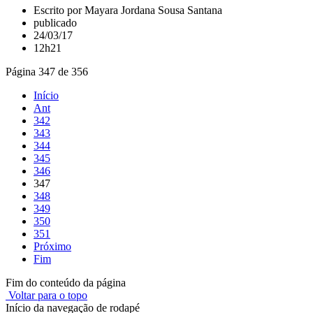
Escrito por Mayara Jordana Sousa Santana
publicado
24/03/17
12h21
Página 347 de 356
Início
Ant
342
343
344
345
346
347
348
349
350
351
Próximo
Fim
Fim do conteúdo da página
Voltar para o topo
Início da navegação de rodapé