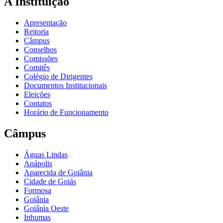
A Instituição
Apresentação
Reitoria
Câmpus
Conselhos
Comissões
Comitês
Colégio de Dirigentes
Documentos Institucionais
Eleições
Contatos
Horário de Funcionamento
Câmpus
Águas Lindas
Anápolis
Aparecida de Goiânia
Cidade de Goiás
Formosa
Goiânia
Goiânia Oeste
Inhumas