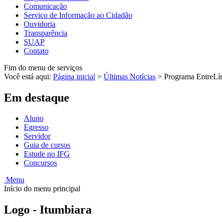
Comunicação
Serviço de Informação ao Cidadão
Ouvidoria
Transparência
SUAP
Contato
Fim do menu de serviços
Você está aqui:
Página inicial
>
Últimas Notícias
>
Programa EntreLíng
Em destaque
Aluno
Egresso
Servidor
Guia de cursos
Estude no IFG
Concursos
Menu
Início do menu principal
Logo - Itumbiara