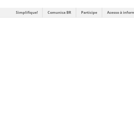
Simplifique!
Comunica BR
Participe
Acesso à infor