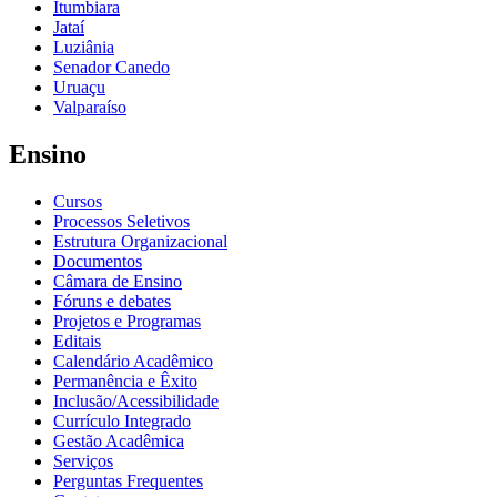
Itumbiara
Jataí
Luziânia
Senador Canedo
Uruaçu
Valparaíso
Ensino
Cursos
Processos Seletivos
Estrutura Organizacional
Documentos
Câmara de Ensino
Fóruns e debates
Projetos e Programas
Editais
Calendário Acadêmico
Permanência e Êxito
Inclusão/Acessibilidade
Currículo Integrado
Gestão Acadêmica
Serviços
Perguntas Frequentes