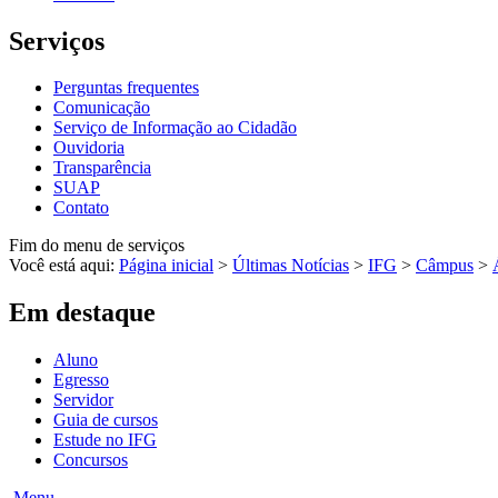
Serviços
Perguntas frequentes
Comunicação
Serviço de Informação ao Cidadão
Ouvidoria
Transparência
SUAP
Contato
Fim do menu de serviços
Você está aqui:
Página inicial
>
Últimas Notícias
>
IFG
>
Câmpus
>
Em destaque
Aluno
Egresso
Servidor
Guia de cursos
Estude no IFG
Concursos
Menu