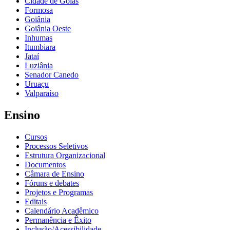
Cidade de Goiás
Formosa
Goiânia
Goiânia Oeste
Inhumas
Itumbiara
Jataí
Luziânia
Senador Canedo
Uruaçu
Valparaíso
Ensino
Cursos
Processos Seletivos
Estrutura Organizacional
Documentos
Câmara de Ensino
Fóruns e debates
Projetos e Programas
Editais
Calendário Acadêmico
Permanência e Êxito
Inclusão/Acessibilidade