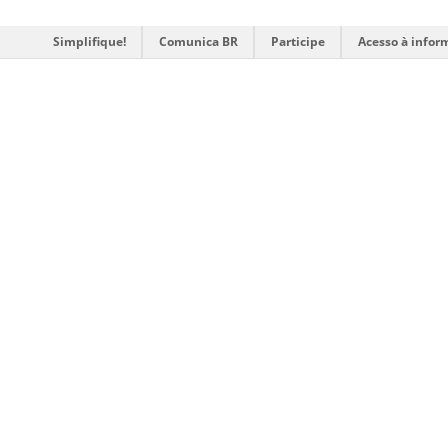
Simplifique!
Comunica BR
Participe
Acesso à infor