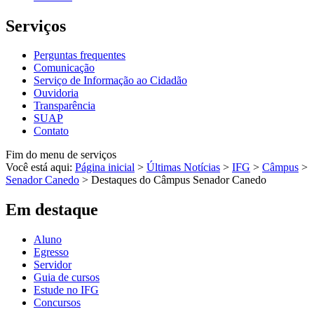
Serviços
Perguntas frequentes
Comunicação
Serviço de Informação ao Cidadão
Ouvidoria
Transparência
SUAP
Contato
Fim do menu de serviços
Você está aqui:
Página inicial
>
Últimas Notícias
>
IFG
>
Câmpus
>
Senador Canedo
>
Destaques do Câmpus Senador Canedo
Em destaque
Aluno
Egresso
Servidor
Guia de cursos
Estude no IFG
Concursos