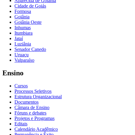
Aparecida de Goiânia
Cidade de Goiás
Formosa
Goiânia
Goiânia Oeste
Inhumas
Itumbiara
Jataí
Luziânia
Senador Canedo
Uruaçu
Valparaíso
Ensino
Cursos
Processos Seletivos
Estrutura Organizacional
Documentos
Câmara de Ensino
Fóruns e debates
Projetos e Programas
Editais
Calendário Acadêmico
Permanência e Êxito