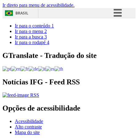
Ir direto para menu de acessibilidade.
BRASIL
Simplifique!
Ir para o conteúdo
1
Ir para o menu
2
Comunica BR
Ir para a busca
3
Ir para o rodapé
4
Participe
Acesso à informação
GTranslate - Tradução do site
Legislação
Canais
Notícias IFG - Feed RSS
RSS
Opções de acessibilidade
Acessibilidade
Alto contraste
Mapa do site