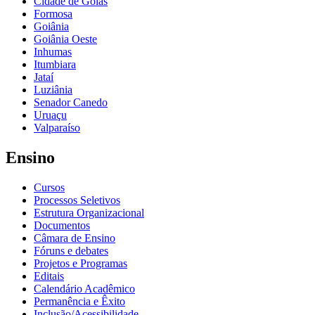
Cidade de Goiás
Formosa
Goiânia
Goiânia Oeste
Inhumas
Itumbiara
Jataí
Luziânia
Senador Canedo
Uruaçu
Valparaíso
Ensino
Cursos
Processos Seletivos
Estrutura Organizacional
Documentos
Câmara de Ensino
Fóruns e debates
Projetos e Programas
Editais
Calendário Acadêmico
Permanência e Êxito
Inclusão/Acessibilidade