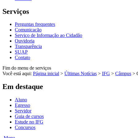
Serviços
Perguntas frequentes
Comunicação
Serviço de Informação ao Cidadão
Ouvidoria
Transparência
SUAP
Contato
Fim do menu de serviços
Você está aqui:
Página inicial
>
Últimas Notícias
>
IFG
>
Câmpus
>
Em destaque
Aluno
Egresso
Servidor
Guia de cursos
Estude no IFG
Concursos
Menu