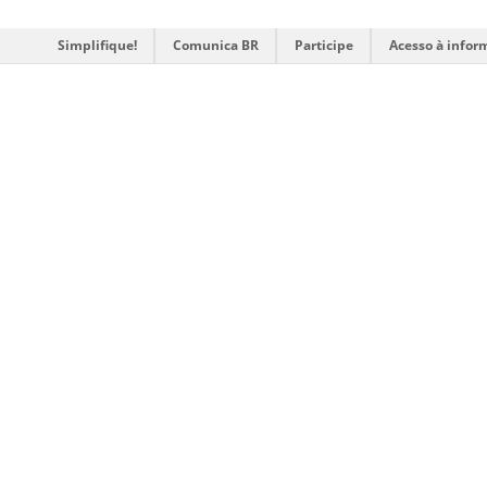
Simplifique!
Comunica BR
Participe
Acesso à infor