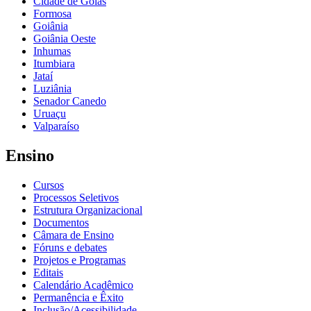
Cidade de Goiás
Formosa
Goiânia
Goiânia Oeste
Inhumas
Itumbiara
Jataí
Luziânia
Senador Canedo
Uruaçu
Valparaíso
Ensino
Cursos
Processos Seletivos
Estrutura Organizacional
Documentos
Câmara de Ensino
Fóruns e debates
Projetos e Programas
Editais
Calendário Acadêmico
Permanência e Êxito
Inclusão/Acessibilidade