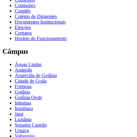
Comissões
Comitês
Colégio de Dirigentes
Documentos Institucionais
Eleições
Contatos
Horário de Funcionamento
Câmpus
Águas Lindas
Anápolis
Aparecida de Goiânia
Cidade de Goiás
Formosa
Goiânia
Goiânia Oeste
Inhumas
Itumbiara
Jataí
Luziânia
Senador Canedo
Uruaçu
Valparaíso