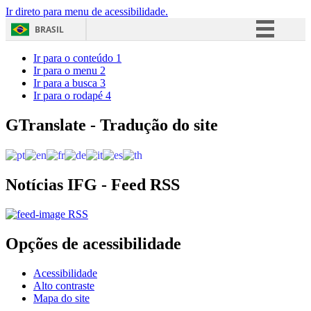
Ir direto para menu de acessibilidade.
BRASIL
Simplifique!
Ir para o conteúdo
1
Ir para o menu
2
Comunica BR
Ir para a busca
3
Ir para o rodapé
4
Participe
Acesso à informação
GTranslate - Tradução do site
Legislação
Canais
Notícias IFG - Feed RSS
RSS
Opções de acessibilidade
Acessibilidade
Alto contraste
Mapa do site