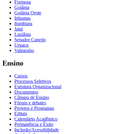
Formosa
Goiânia
Goiânia Oeste
Inhumas
Itumbiara
Jataí
Luziânia
Senador Canedo
Uruaçu
Valparaíso
Ensino
Cursos
Processos Seletivos
Estrutura Organizacional
Documentos
Câmara de Ensino
Fóruns e debates
Projetos e Programas
Editais
Calendário Acadêmico
Permanência e Êxito
Inclusão/Acessibilidade