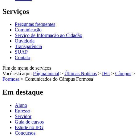
Serviços
Perguntas frequentes
Comunicação
Serviço de Informação ao Cidadão
Ouvidoria
Transparência
SUAP
Contato
Fim do menu de serviços
Você está aqui:
Página inicial
>
Últimas Notícias
>
IFG
>
Câmpus
>
Formosa
>
Comunicados do Câmpus Formosa
Em destaque
Aluno
Egresso
Servidor
Guia de cursos
Estude no IFG
Concursos