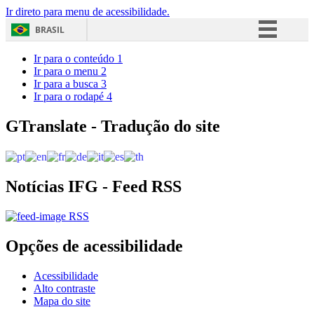
Ir direto para menu de acessibilidade.
BRASIL
Simplifique!
Ir para o conteúdo
1
Ir para o menu
2
Comunica BR
Ir para a busca
3
Ir para o rodapé
4
Participe
Acesso à informação
GTranslate - Tradução do site
Legislação
Canais
Notícias IFG - Feed RSS
RSS
Opções de acessibilidade
Acessibilidade
Alto contraste
Mapa do site