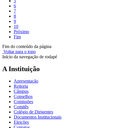
5
6
7
8
9
10
Próximo
Fim
Fim do conteúdo da página
Voltar para o topo
Início da navegação de rodapé
A Instituição
Apresentação
Reitoria
Câmpus
Conselhos
Comissões
Comitês
Colégio de Dirigentes
Documentos Institucionais
Eleições
Contatos