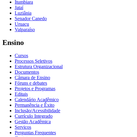
Itumbiara
Jataí
Luziânia
Senador Canedo
Uruaçu
Valparaíso
Ensino
Cursos
Processos Seletivos
Estrutura Organizacional
Documentos
Câmara de Ensino
Fóruns e debates
Projetos e Programas
Editais
Calendário Acadêmico
Permanência e Êxito
Inclusão/Acessibilidade
Currículo Integrado
Gestão Acadêmica
Serviços
Perguntas Frequentes