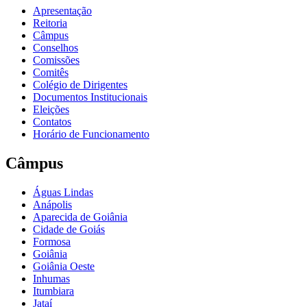
Apresentação
Reitoria
Câmpus
Conselhos
Comissões
Comitês
Colégio de Dirigentes
Documentos Institucionais
Eleições
Contatos
Horário de Funcionamento
Câmpus
Águas Lindas
Anápolis
Aparecida de Goiânia
Cidade de Goiás
Formosa
Goiânia
Goiânia Oeste
Inhumas
Itumbiara
Jataí