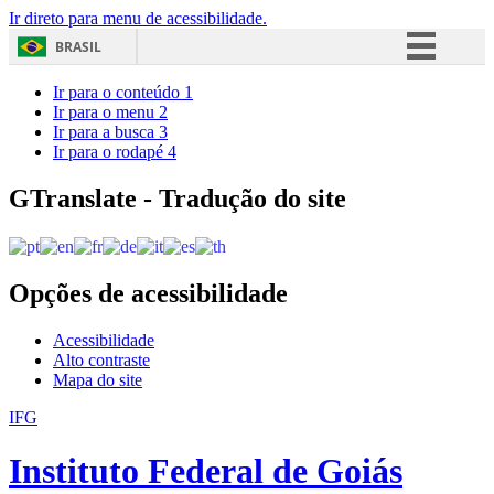
Ir direto para menu de acessibilidade.
BRASIL
Simplifique!
Ir para o conteúdo
1
Ir para o menu
2
Comunica BR
Ir para a busca
3
Ir para o rodapé
4
Participe
Acesso à informação
GTranslate - Tradução do site
Legislação
Canais
Opções de acessibilidade
Acessibilidade
Alto contraste
Mapa do site
IFG
Instituto Federal de Goiás