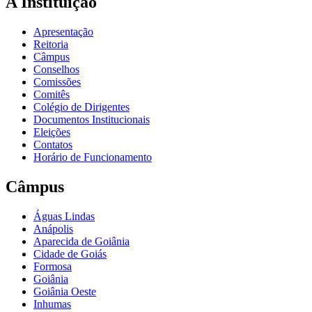
A Instituição
Apresentação
Reitoria
Câmpus
Conselhos
Comissões
Comitês
Colégio de Dirigentes
Documentos Institucionais
Eleições
Contatos
Horário de Funcionamento
Câmpus
Águas Lindas
Anápolis
Aparecida de Goiânia
Cidade de Goiás
Formosa
Goiânia
Goiânia Oeste
Inhumas