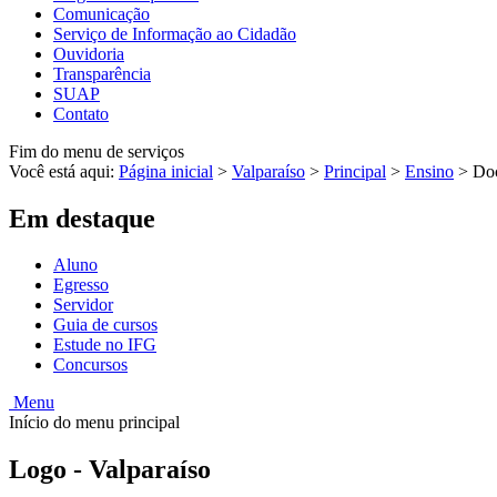
Comunicação
Serviço de Informação ao Cidadão
Ouvidoria
Transparência
SUAP
Contato
Fim do menu de serviços
Você está aqui:
Página inicial
>
Valparaíso
>
Principal
>
Ensino
>
Do
Em destaque
Aluno
Egresso
Servidor
Guia de cursos
Estude no IFG
Concursos
Menu
Início do menu principal
Logo - Valparaíso