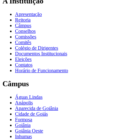
A Instituição
Apresentação
Reitoria
Câmpus
Conselhos
Comissões
Comitês
Colégio de Dirigentes
Documentos Institucionais
Eleições
Contatos
Horário de Funcionamento
Câmpus
Águas Lindas
Anápolis
Aparecida de Goiânia
Cidade de Goiás
Formosa
Goiânia
Goiânia Oeste
Inhumas