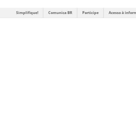
Simplifique!
Comunica BR
Participe
Acesso à infor