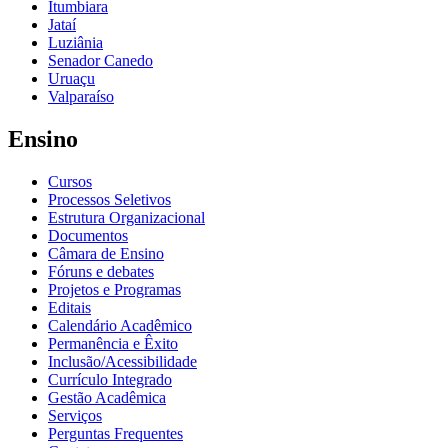
Itumbiara
Jataí
Luziânia
Senador Canedo
Uruaçu
Valparaíso
Ensino
Cursos
Processos Seletivos
Estrutura Organizacional
Documentos
Câmara de Ensino
Fóruns e debates
Projetos e Programas
Editais
Calendário Acadêmico
Permanência e Êxito
Inclusão/Acessibilidade
Currículo Integrado
Gestão Acadêmica
Serviços
Perguntas Frequentes