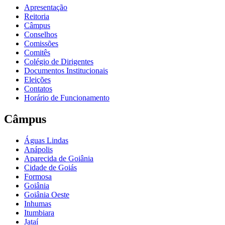
Apresentação
Reitoria
Câmpus
Conselhos
Comissões
Comitês
Colégio de Dirigentes
Documentos Institucionais
Eleições
Contatos
Horário de Funcionamento
Câmpus
Águas Lindas
Anápolis
Aparecida de Goiânia
Cidade de Goiás
Formosa
Goiânia
Goiânia Oeste
Inhumas
Itumbiara
Jataí