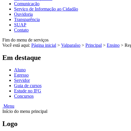
Comunicação
Serviço de Informação ao Cidadão
Ouvidoria
Transparência
SUAP
Contato
Fim do menu de serviços
Você está aqui:
Página inicial
>
Valparaíso
>
Principal
>
Ensino
>
Reg
Em destaque
Aluno
Egresso
Servidor
Guia de cursos
Estude no IFG
Concursos
Menu
Início do menu principal
Logo