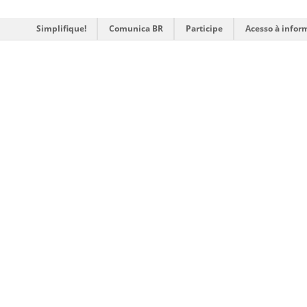
Simplifique!
Comunica BR
Participe
Acesso à infor