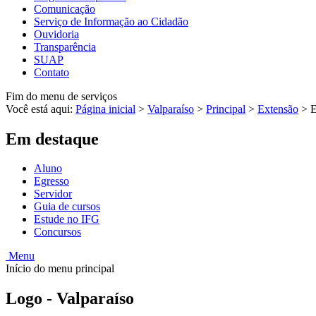
Comunicação
Serviço de Informação ao Cidadão
Ouvidoria
Transparência
SUAP
Contato
Fim do menu de serviços
Você está aqui:
Página inicial
>
Valparaíso
>
Principal
>
Extensão
>
E
Em destaque
Aluno
Egresso
Servidor
Guia de cursos
Estude no IFG
Concursos
Menu
Início do menu principal
Logo - Valparaíso