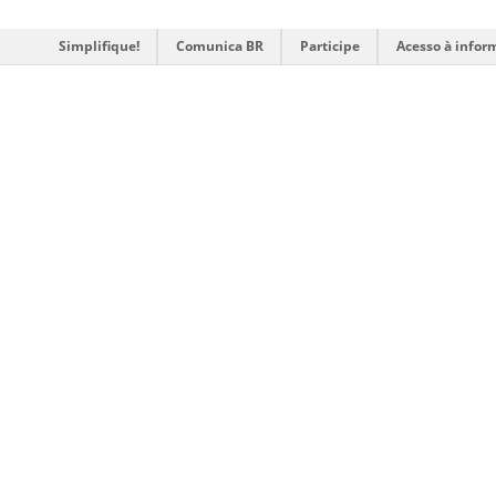
Simplifique!
Comunica BR
Participe
Acesso à infor