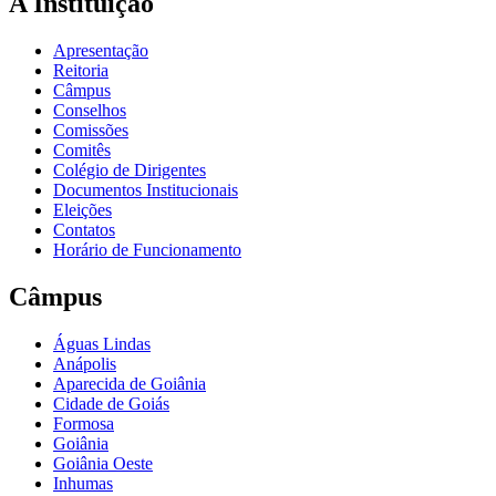
A Instituição
Apresentação
Reitoria
Câmpus
Conselhos
Comissões
Comitês
Colégio de Dirigentes
Documentos Institucionais
Eleições
Contatos
Horário de Funcionamento
Câmpus
Águas Lindas
Anápolis
Aparecida de Goiânia
Cidade de Goiás
Formosa
Goiânia
Goiânia Oeste
Inhumas