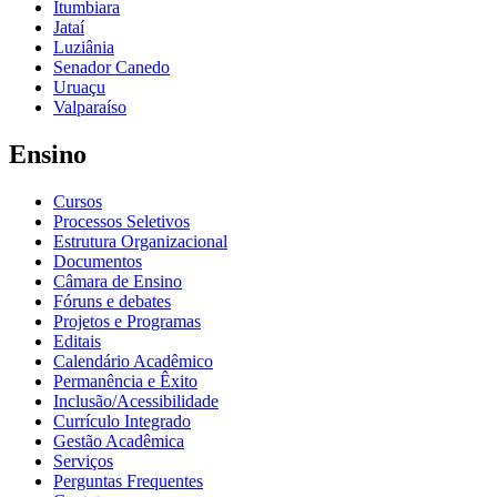
Itumbiara
Jataí
Luziânia
Senador Canedo
Uruaçu
Valparaíso
Ensino
Cursos
Processos Seletivos
Estrutura Organizacional
Documentos
Câmara de Ensino
Fóruns e debates
Projetos e Programas
Editais
Calendário Acadêmico
Permanência e Êxito
Inclusão/Acessibilidade
Currículo Integrado
Gestão Acadêmica
Serviços
Perguntas Frequentes