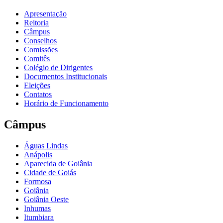
Apresentação
Reitoria
Câmpus
Conselhos
Comissões
Comitês
Colégio de Dirigentes
Documentos Institucionais
Eleições
Contatos
Horário de Funcionamento
Câmpus
Águas Lindas
Anápolis
Aparecida de Goiânia
Cidade de Goiás
Formosa
Goiânia
Goiânia Oeste
Inhumas
Itumbiara