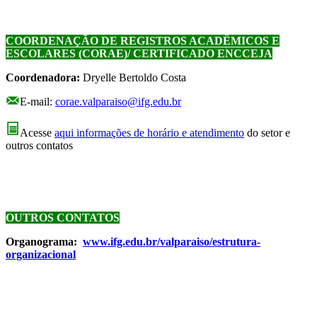
COORDENAÇÃO DE REGISTROS ACADÊMICOS E
ESCOLARES (CORAE)/ CERTIFICADO ENCCEJA
Coordenadora:
Dryelle Bertoldo Costa
E-mail:
corae.valparaiso@ifg.edu.br
Acesse
aqui informações de horário e atendimento
do setor e
outros contatos
OUTROS CONTATOS
Organograma:
www.ifg.edu.br/valparaiso/estrutura-
organizacional