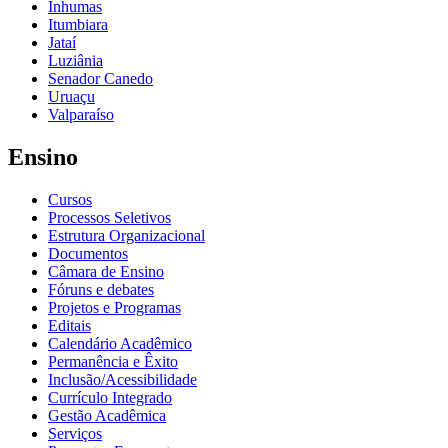
Inhumas
Itumbiara
Jataí
Luziânia
Senador Canedo
Uruaçu
Valparaíso
Ensino
Cursos
Processos Seletivos
Estrutura Organizacional
Documentos
Câmara de Ensino
Fóruns e debates
Projetos e Programas
Editais
Calendário Acadêmico
Permanência e Êxito
Inclusão/Acessibilidade
Currículo Integrado
Gestão Acadêmica
Serviços