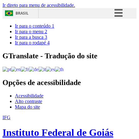
Ir direto para menu de acessibilidade.
BRASIL
Simplifique!
Ir para o conteúdo
1
Ir para o menu
2
Comunica BR
Ir para a busca
3
Ir para o rodapé
4
Participe
Acesso à informação
GTranslate - Tradução do site
Legislação
Canais
Opções de acessibilidade
Acessibilidade
Alto contraste
Mapa do site
IFG
Instituto Federal de Goiás