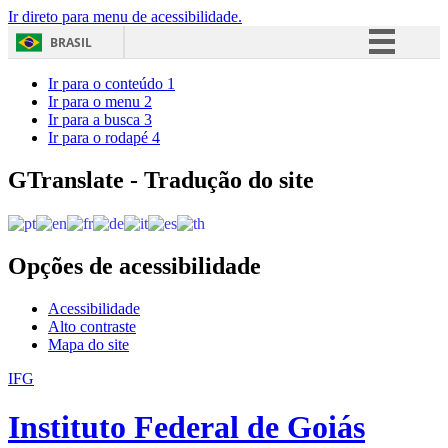
Ir direto para menu de acessibilidade.
BRASIL
Simplifique!
Ir para o conteúdo
1
Ir para o menu
2
Comunica BR
Ir para a busca
3
Ir para o rodapé
4
Participe
Acesso à informação
GTranslate - Tradução do site
Legislação
Canais
Opções de acessibilidade
Acessibilidade
Alto contraste
Mapa do site
IFG
Instituto Federal de Goiás