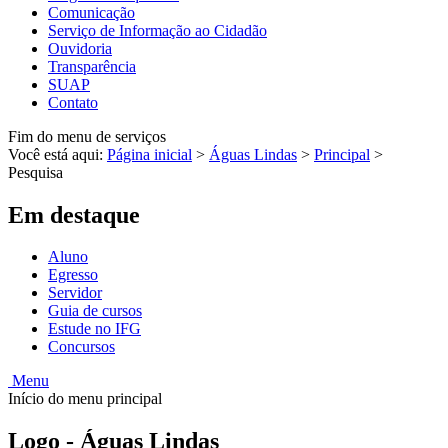
Comunicação
Serviço de Informação ao Cidadão
Ouvidoria
Transparência
SUAP
Contato
Fim do menu de serviços
Você está aqui:
Página inicial
>
Águas Lindas
>
Principal
>
Pesquisa
Em destaque
Aluno
Egresso
Servidor
Guia de cursos
Estude no IFG
Concursos
Menu
Início do menu principal
Logo - Águas Lindas