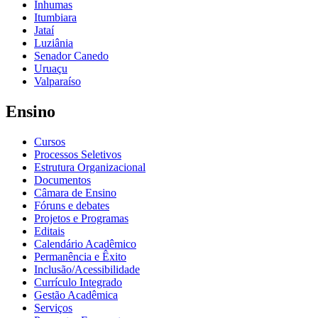
Inhumas
Itumbiara
Jataí
Luziânia
Senador Canedo
Uruaçu
Valparaíso
Ensino
Cursos
Processos Seletivos
Estrutura Organizacional
Documentos
Câmara de Ensino
Fóruns e debates
Projetos e Programas
Editais
Calendário Acadêmico
Permanência e Êxito
Inclusão/Acessibilidade
Currículo Integrado
Gestão Acadêmica
Serviços