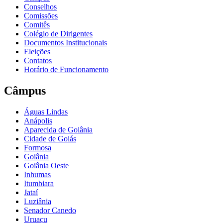
Conselhos
Comissões
Comitês
Colégio de Dirigentes
Documentos Institucionais
Eleições
Contatos
Horário de Funcionamento
Câmpus
Águas Lindas
Anápolis
Aparecida de Goiânia
Cidade de Goiás
Formosa
Goiânia
Goiânia Oeste
Inhumas
Itumbiara
Jataí
Luziânia
Senador Canedo
Uruaçu