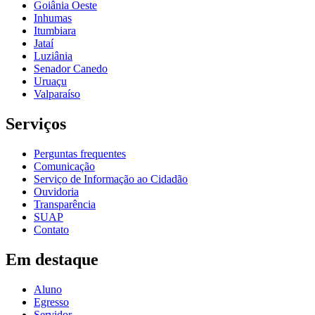
Goiânia Oeste
Inhumas
Itumbiara
Jataí
Luziânia
Senador Canedo
Uruaçu
Valparaíso
Serviços
Perguntas frequentes
Comunicação
Serviço de Informação ao Cidadão
Ouvidoria
Transparência
SUAP
Contato
Em destaque
Aluno
Egresso
Servidor