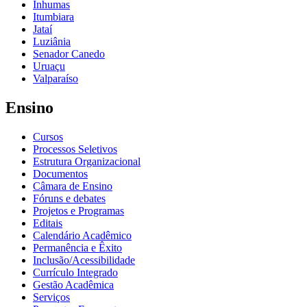
Inhumas
Itumbiara
Jataí
Luziânia
Senador Canedo
Uruaçu
Valparaíso
Ensino
Cursos
Processos Seletivos
Estrutura Organizacional
Documentos
Câmara de Ensino
Fóruns e debates
Projetos e Programas
Editais
Calendário Acadêmico
Permanência e Êxito
Inclusão/Acessibilidade
Currículo Integrado
Gestão Acadêmica
Serviços