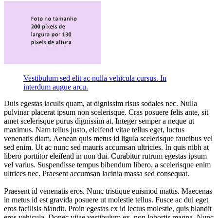
Vestibulum sed elit ac nulla vehicula cursus. In
interdum augue arcu.
Duis egestas iaculis quam, at dignissim risus sodales nec. Nulla
pulvinar placerat ipsum non scelerisque. Cras posuere felis ante, sit
amet scelerisque purus dignissim at. Integer semper a neque ut
maximus. Nam tellus justo, eleifend vitae tellus eget, luctus
venenatis diam. Aenean quis metus id ligula scelerisque faucibus vel
sed enim. Ut ac nunc sed mauris accumsan ultricies. In quis nibh at
libero porttitor eleifend in non dui. Curabitur rutrum egestas ipsum
vel varius. Suspendisse tempus bibendum libero, a scelerisque enim
ultrices nec. Praesent accumsan lacinia massa sed consequat.
Praesent id venenatis eros. Nunc tristique euismod mattis. Maecenas
in metus id est gravida posuere ut molestie tellus. Fusce ac dui eget
eros facilisis blandit. Proin egestas ex id lectus molestie, quis blandit
eros vehicula. Donec vitae vestibulum ex, non lobortis magna. Nunc