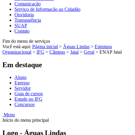
Comunicação
Serviço de Informação ao Cidadão
Ouvidoria
Transparência
SUAP
Contato
Fim do menu de serviços
Você está aqui:
Página inicial
>
Águas Lindas
>
Estrutura
Organizacional
>
IFG
>
Câmpus
>
Jataí
>
Geral
>
ENAP Jataí
Em destaque
Aluno
Egresso
Servidor
Guia de cursos
Estude no IFG
Concursos
Menu
Início do menu principal
Logo - Águas Lindas