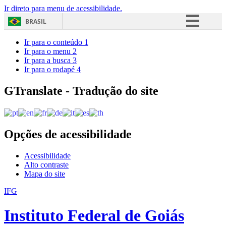
Ir direto para menu de acessibilidade.
BRASIL
Simplifique!
Ir para o conteúdo
1
Ir para o menu
2
Comunica BR
Ir para a busca
3
Ir para o rodapé
4
Participe
Acesso à informação
GTranslate - Tradução do site
Legislação
Canais
Opções de acessibilidade
Acessibilidade
Alto contraste
Mapa do site
IFG
Instituto Federal de Goiás