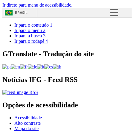
Ir direto para menu de acessibilidade.
BRASIL
Simplifique!
Ir para o conteúdo
1
Ir para o menu
2
Comunica BR
Ir para a busca
3
Ir para o rodapé
4
Participe
Acesso à informação
GTranslate - Tradução do site
Legislação
Canais
Notícias IFG - Feed RSS
RSS
Opções de acessibilidade
Acessibilidade
Alto contraste
Mapa do site