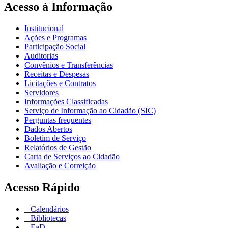
Acesso à Informação
Institucional
Ações e Programas
Participação Social
Auditorias
Convênios e Transferências
Receitas e Despesas
Licitações e Contratos
Servidores
Informações Classificadas
Serviço de Informação ao Cidadão (SIC)
Perguntas frequentes
Dados Abertos
Boletim de Serviço
Relatórios de Gestão
Carta de Serviços ao Cidadão
Avaliação e Correição
Acesso Rápido
Calendários
Bibliotecas
EaD