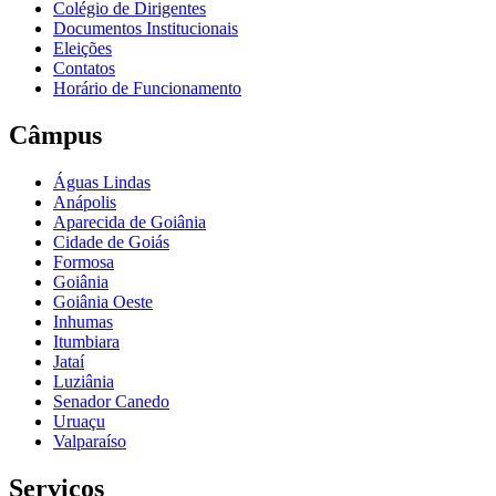
Colégio de Dirigentes
Documentos Institucionais
Eleições
Contatos
Horário de Funcionamento
Câmpus
Águas Lindas
Anápolis
Aparecida de Goiânia
Cidade de Goiás
Formosa
Goiânia
Goiânia Oeste
Inhumas
Itumbiara
Jataí
Luziânia
Senador Canedo
Uruaçu
Valparaíso
Serviços