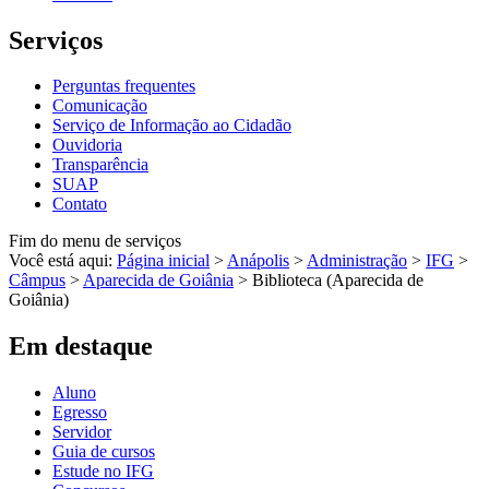
Serviços
Perguntas frequentes
Comunicação
Serviço de Informação ao Cidadão
Ouvidoria
Transparência
SUAP
Contato
Fim do menu de serviços
Você está aqui:
Página inicial
>
Anápolis
>
Administração
>
IFG
>
Câmpus
>
Aparecida de Goiânia
>
Biblioteca (Aparecida de
Goiânia)
Em destaque
Aluno
Egresso
Servidor
Guia de cursos
Estude no IFG