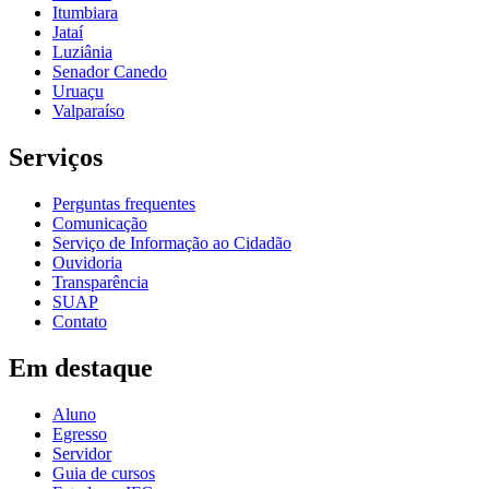
Itumbiara
Jataí
Luziânia
Senador Canedo
Uruaçu
Valparaíso
Serviços
Perguntas frequentes
Comunicação
Serviço de Informação ao Cidadão
Ouvidoria
Transparência
SUAP
Contato
Em destaque
Aluno
Egresso
Servidor
Guia de cursos