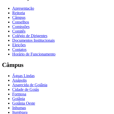
Apresentação
Reitoria
Câmpus
Conselhos
Comissões
Comitês
Colégio de Dirigentes
Documentos Institucionais
Eleições
Contatos
Horário de Funcionamento
Câmpus
Águas Lindas
Anápolis
Aparecida de Goiânia
Cidade de Goiás
Formosa
Goiânia
Goiânia Oeste
Inhumas
Itumbiara