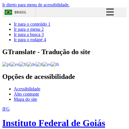
Ir direto para menu de acessibilidade.
BRASIL
Simplifique!
Ir para o conteúdo
1
Ir para o menu
2
Comunica BR
Ir para a busca
3
Ir para o rodapé
4
Participe
Acesso à informação
GTranslate - Tradução do site
Legislação
Canais
Opções de acessibilidade
Acessibilidade
Alto contraste
Mapa do site
IFG
Instituto Federal de Goiás