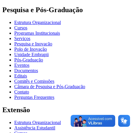
Pesquisa e Pós-Graduação
Estrutura Organizacional
Cursos
Programas Institucionais
Serviços
Pesquisa e Inovação
Polo de Inovação
Unidade Embrapii
Pós-Graduação
Eventos
Documentos
Editais
Comitês e Comissões
Câmara de Pesquisa e Pós-Graduação
Contato
Perguntas Frequentes
Extensão
Estrutura Organizacional
Assistência Estudantil