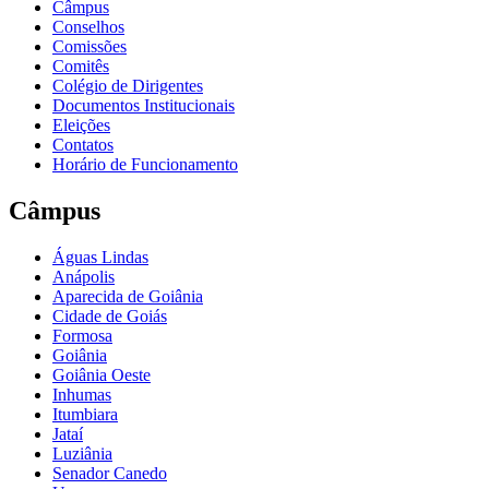
Câmpus
Conselhos
Comissões
Comitês
Colégio de Dirigentes
Documentos Institucionais
Eleições
Contatos
Horário de Funcionamento
Câmpus
Águas Lindas
Anápolis
Aparecida de Goiânia
Cidade de Goiás
Formosa
Goiânia
Goiânia Oeste
Inhumas
Itumbiara
Jataí
Luziânia
Senador Canedo