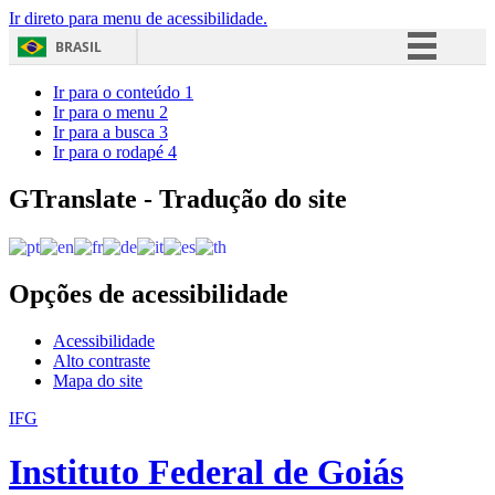
Ir direto para menu de acessibilidade.
BRASIL
Simplifique!
Ir para o conteúdo
1
Ir para o menu
2
Comunica BR
Ir para a busca
3
Ir para o rodapé
4
Participe
Acesso à informação
GTranslate - Tradução do site
Legislação
Canais
Opções de acessibilidade
Acessibilidade
Alto contraste
Mapa do site
IFG
Instituto Federal de Goiás