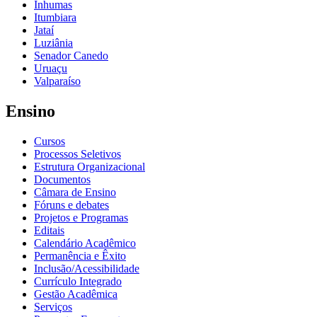
Inhumas
Itumbiara
Jataí
Luziânia
Senador Canedo
Uruaçu
Valparaíso
Ensino
Cursos
Processos Seletivos
Estrutura Organizacional
Documentos
Câmara de Ensino
Fóruns e debates
Projetos e Programas
Editais
Calendário Acadêmico
Permanência e Êxito
Inclusão/Acessibilidade
Currículo Integrado
Gestão Acadêmica
Serviços