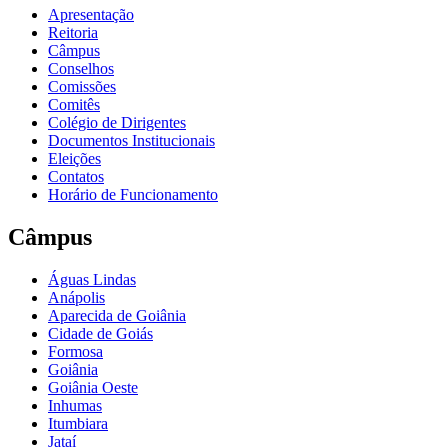
Apresentação
Reitoria
Câmpus
Conselhos
Comissões
Comitês
Colégio de Dirigentes
Documentos Institucionais
Eleições
Contatos
Horário de Funcionamento
Câmpus
Águas Lindas
Anápolis
Aparecida de Goiânia
Cidade de Goiás
Formosa
Goiânia
Goiânia Oeste
Inhumas
Itumbiara
Jataí