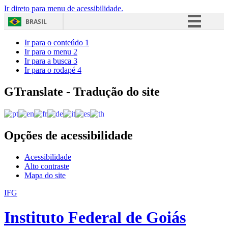
Ir direto para menu de acessibilidade.
BRASIL
Simplifique!
Ir para o conteúdo
1
Ir para o menu
2
Comunica BR
Ir para a busca
3
Ir para o rodapé
4
Participe
Acesso à informação
GTranslate - Tradução do site
Legislação
Canais
Opções de acessibilidade
Acessibilidade
Alto contraste
Mapa do site
IFG
Instituto Federal de Goiás