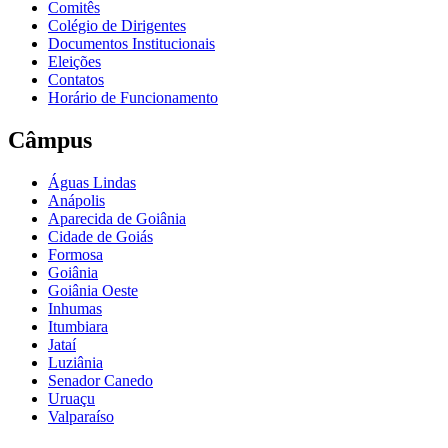
Comitês
Colégio de Dirigentes
Documentos Institucionais
Eleições
Contatos
Horário de Funcionamento
Câmpus
Águas Lindas
Anápolis
Aparecida de Goiânia
Cidade de Goiás
Formosa
Goiânia
Goiânia Oeste
Inhumas
Itumbiara
Jataí
Luziânia
Senador Canedo
Uruaçu
Valparaíso