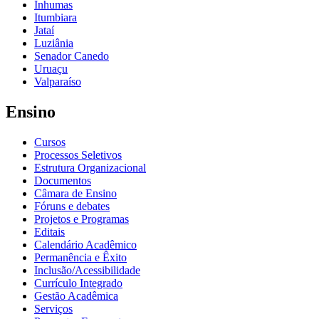
Inhumas
Itumbiara
Jataí
Luziânia
Senador Canedo
Uruaçu
Valparaíso
Ensino
Cursos
Processos Seletivos
Estrutura Organizacional
Documentos
Câmara de Ensino
Fóruns e debates
Projetos e Programas
Editais
Calendário Acadêmico
Permanência e Êxito
Inclusão/Acessibilidade
Currículo Integrado
Gestão Acadêmica
Serviços