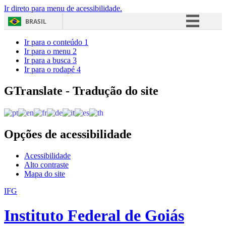
Ir direto para menu de acessibilidade.
BRASIL
Simplifique!
Ir para o conteúdo
1
Ir para o menu
2
Comunica BR
Ir para a busca
3
Ir para o rodapé
4
Participe
Acesso à informação
GTranslate - Tradução do site
Legislação
Canais
Opções de acessibilidade
Acessibilidade
Alto contraste
Mapa do site
IFG
Instituto Federal de Goiás