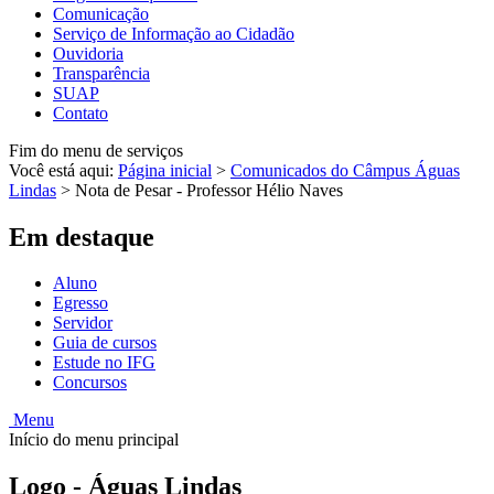
Comunicação
Serviço de Informação ao Cidadão
Ouvidoria
Transparência
SUAP
Contato
Fim do menu de serviços
Você está aqui:
Página inicial
>
Comunicados do Câmpus Águas
Lindas
>
Nota de Pesar - Professor Hélio Naves
Em destaque
Aluno
Egresso
Servidor
Guia de cursos
Estude no IFG
Concursos
Menu
Início do menu principal
Logo - Águas Lindas