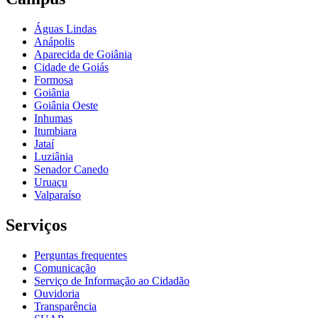
Águas Lindas
Anápolis
Aparecida de Goiânia
Cidade de Goiás
Formosa
Goiânia
Goiânia Oeste
Inhumas
Itumbiara
Jataí
Luziânia
Senador Canedo
Uruaçu
Valparaíso
Serviços
Perguntas frequentes
Comunicação
Serviço de Informação ao Cidadão
Ouvidoria
Transparência