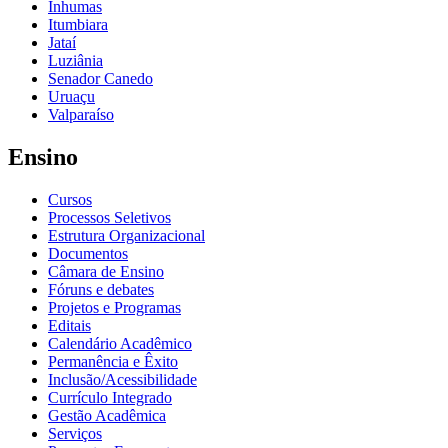
Inhumas
Itumbiara
Jataí
Luziânia
Senador Canedo
Uruaçu
Valparaíso
Ensino
Cursos
Processos Seletivos
Estrutura Organizacional
Documentos
Câmara de Ensino
Fóruns e debates
Projetos e Programas
Editais
Calendário Acadêmico
Permanência e Êxito
Inclusão/Acessibilidade
Currículo Integrado
Gestão Acadêmica
Serviços