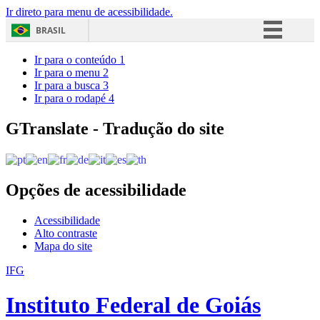
Ir direto para menu de acessibilidade.
BRASIL
Simplifique!
Ir para o conteúdo
1
Ir para o menu
2
Comunica BR
Ir para a busca
3
Ir para o rodapé
4
Participe
Acesso à informação
GTranslate - Tradução do site
Legislação
Canais
Opções de acessibilidade
Acessibilidade
Alto contraste
Mapa do site
IFG
Instituto Federal de Goiás