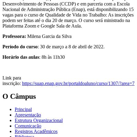
Desenvolvimento de Pessoas (CCDP) e em parceria com a Escola
Nacional de Administração Pública (Enap), está disponibilizando 15
vagas para o curso de Qualidade de Vida no Trabalho: As inscrições
podem ser feitas até o dia 20 de março. O curso será ministrado na
Plataforma Zoom e Google Sala de Aula.
Professora:
Milena Garcia da Silva
Período do curso
: 30 de março a 8 de abril de 2022.
Horário das aulas
: 8h às 11h30
Link para
inscrição:
https://suap.enap.gov.br/portaldoaluno/curso/1307/?area=7
O Câmpus
Principal
Apresentação
Estrutura Organizacional
Comunicação
Registros Acadêmicos
Biblioteca