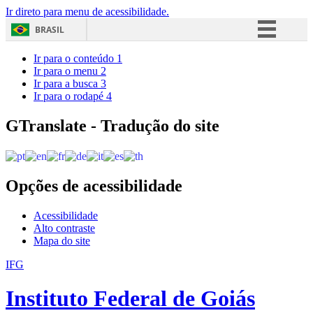
Ir direto para menu de acessibilidade.
BRASIL
Simplifique!
Ir para o conteúdo
1
Ir para o menu
2
Comunica BR
Ir para a busca
3
Ir para o rodapé
4
Participe
Acesso à informação
GTranslate - Tradução do site
Legislação
Canais
Opções de acessibilidade
Acessibilidade
Alto contraste
Mapa do site
IFG
Instituto Federal de Goiás