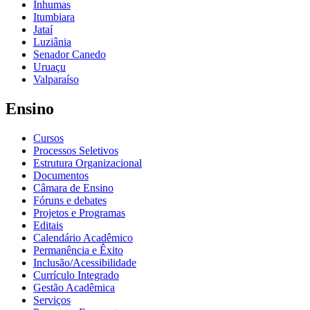
Inhumas
Itumbiara
Jataí
Luziânia
Senador Canedo
Uruaçu
Valparaíso
Ensino
Cursos
Processos Seletivos
Estrutura Organizacional
Documentos
Câmara de Ensino
Fóruns e debates
Projetos e Programas
Editais
Calendário Acadêmico
Permanência e Êxito
Inclusão/Acessibilidade
Currículo Integrado
Gestão Acadêmica
Serviços