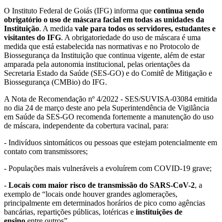
O Instituto Federal de Goiás (IFG) informa que
continua sendo
obrigatório o uso de máscara facial em todas as unidades da
Instituição
. A medida
vale para todos os servidores, estudantes e
visitantes do IFG
. A obrigatoriedade do uso de máscara é uma
medida que está estabelecida nas normativas e no Protocolo de
Biossegurança da Instituição que continua vigente, além de estar
amparada pela autonomia institucional, pelas orientações da
Secretaria Estado da Saúde (SES-GO) e do Comitê de Mitigação e
Biossegurança (CMBio) do IFG.
A Nota de Recomendação nº 4/2022 - SES/SUVISA-03084 emitida
no dia 24 de março deste ano pela Superintendência de Vigilância
em Saúde da SES-GO recomenda fortemente a manutenção do uso
de máscara, independente da cobertura vacinal, para:
- Indivíduos sintomáticos ou pessoas que estejam potencialmente em
contato com transmissores;
- Populações mais vulneráveis a evoluírem com COVID-19 grave;
-
Locais com maior risco de transmissão do SARS-CoV-2
, a
exemplo de “locais onde houver grandes aglomerações,
principalmente em determinados horários de pico como agências
bancárias, repartições públicas, lotéricas e
instituições de
ensino
entre outros”.