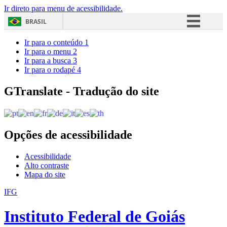
Ir direto para menu de acessibilidade.
BRASIL
Simplifique!
Ir para o conteúdo
1
Ir para o menu
2
Comunica BR
Ir para a busca
3
Ir para o rodapé
4
Participe
Acesso à informação
GTranslate - Tradução do site
Legislação
Canais
Opções de acessibilidade
Acessibilidade
Alto contraste
Mapa do site
IFG
Instituto Federal de Goiás