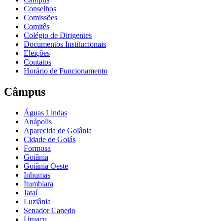
Conselhos
Comissões
Comitês
Colégio de Dirigentes
Documentos Institucionais
Eleições
Contatos
Horário de Funcionamento
Câmpus
Águas Lindas
Anápolis
Aparecida de Goiânia
Cidade de Goiás
Formosa
Goiânia
Goiânia Oeste
Inhumas
Itumbiara
Jataí
Luziânia
Senador Canedo
Uruaçu