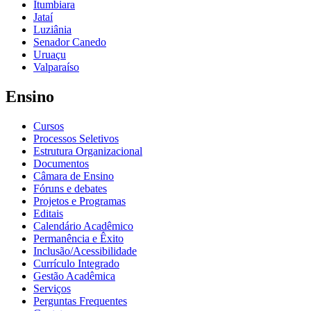
Itumbiara
Jataí
Luziânia
Senador Canedo
Uruaçu
Valparaíso
Ensino
Cursos
Processos Seletivos
Estrutura Organizacional
Documentos
Câmara de Ensino
Fóruns e debates
Projetos e Programas
Editais
Calendário Acadêmico
Permanência e Êxito
Inclusão/Acessibilidade
Currículo Integrado
Gestão Acadêmica
Serviços
Perguntas Frequentes