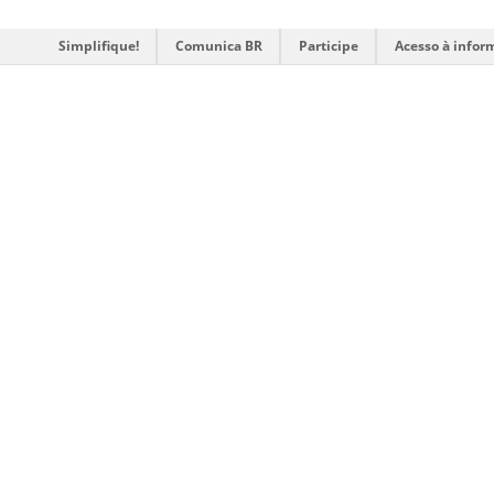
Simplifique!
Comunica BR
Participe
Acesso à infor