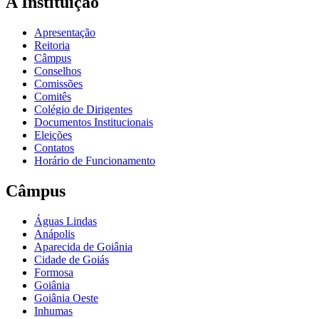
A Instituição
Apresentação
Reitoria
Câmpus
Conselhos
Comissões
Comitês
Colégio de Dirigentes
Documentos Institucionais
Eleições
Contatos
Horário de Funcionamento
Câmpus
Águas Lindas
Anápolis
Aparecida de Goiânia
Cidade de Goiás
Formosa
Goiânia
Goiânia Oeste
Inhumas