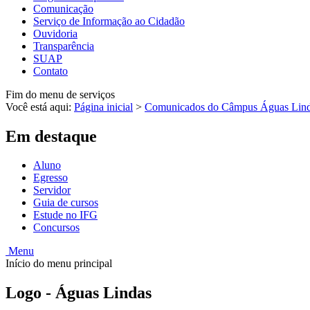
Comunicação
Serviço de Informação ao Cidadão
Ouvidoria
Transparência
SUAP
Contato
Fim do menu de serviços
Você está aqui:
Página inicial
>
Comunicados do Câmpus Águas Lin
Em destaque
Aluno
Egresso
Servidor
Guia de cursos
Estude no IFG
Concursos
Menu
Início do menu principal
Logo - Águas Lindas