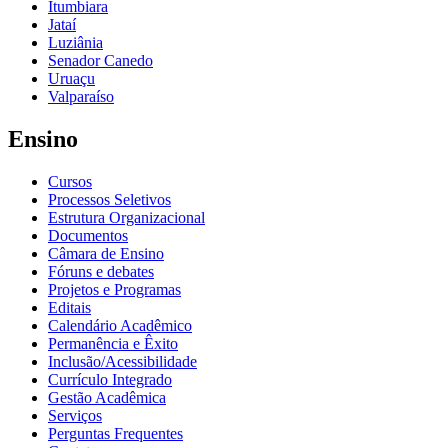
Itumbiara
Jataí
Luziânia
Senador Canedo
Uruaçu
Valparaíso
Ensino
Cursos
Processos Seletivos
Estrutura Organizacional
Documentos
Câmara de Ensino
Fóruns e debates
Projetos e Programas
Editais
Calendário Acadêmico
Permanência e Êxito
Inclusão/Acessibilidade
Currículo Integrado
Gestão Acadêmica
Serviços
Perguntas Frequentes