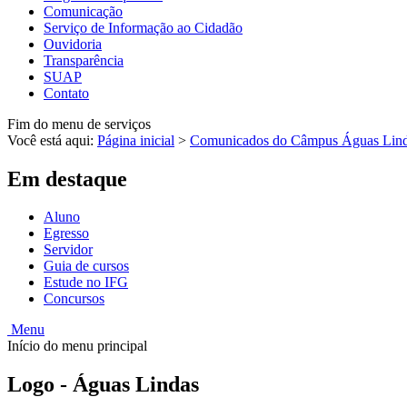
Comunicação
Serviço de Informação ao Cidadão
Ouvidoria
Transparência
SUAP
Contato
Fim do menu de serviços
Você está aqui:
Página inicial
>
Comunicados do Câmpus Águas Lin
Em destaque
Aluno
Egresso
Servidor
Guia de cursos
Estude no IFG
Concursos
Menu
Início do menu principal
Logo - Águas Lindas