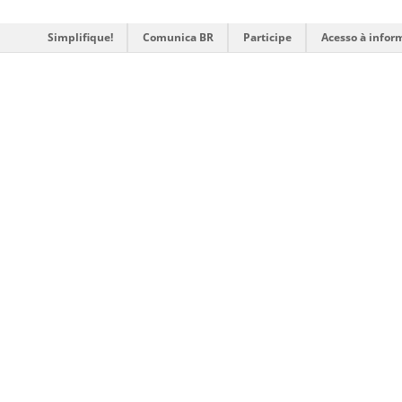
Simplifique!
Comunica BR
Participe
Acesso à infor