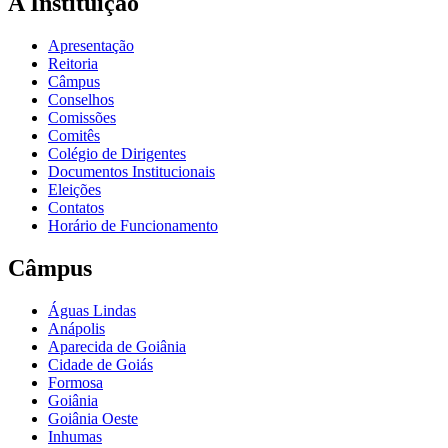
A Instituição
Apresentação
Reitoria
Câmpus
Conselhos
Comissões
Comitês
Colégio de Dirigentes
Documentos Institucionais
Eleições
Contatos
Horário de Funcionamento
Câmpus
Águas Lindas
Anápolis
Aparecida de Goiânia
Cidade de Goiás
Formosa
Goiânia
Goiânia Oeste
Inhumas