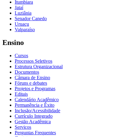
Itumbiara
Jataí
Luziânia
Senador Canedo
Uruaçu
Valparaíso
Ensino
Cursos
Processos Seletivos
Estrutura Organizacional
Documentos
Câmara de Ensino
Fóruns e debates
Projetos e Programas
Editais
Calendário Acadêmico
Permanência e Êxito
Inclusão/Acessibilidade
Currículo Integrado
Gestão Acadêmica
Serviços
Perguntas Frequentes