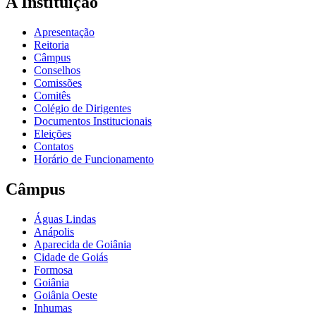
A Instituição
Apresentação
Reitoria
Câmpus
Conselhos
Comissões
Comitês
Colégio de Dirigentes
Documentos Institucionais
Eleições
Contatos
Horário de Funcionamento
Câmpus
Águas Lindas
Anápolis
Aparecida de Goiânia
Cidade de Goiás
Formosa
Goiânia
Goiânia Oeste
Inhumas