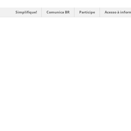
Simplifique!
Comunica BR
Participe
Acesso à infor