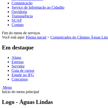
Comunicação
Serviço de Informação ao Cidadão
Ouvidoria
Transparência
SUAP
Contato
Fim do menu de serviços
Você está aqui:
Página inicial
>
Comunicados do Câmpus Águas Lin
Em destaque
Aluno
Egresso
Servidor
Guia de cursos
Estude no IFG
Concursos
Menu
Início do menu principal
Logo - Águas Lindas