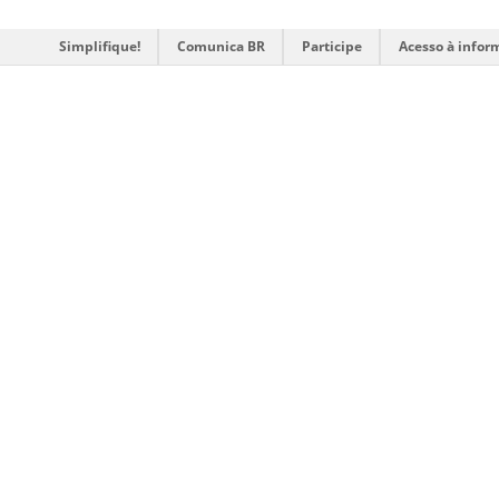
Simplifique!
Comunica BR
Participe
Acesso à infor