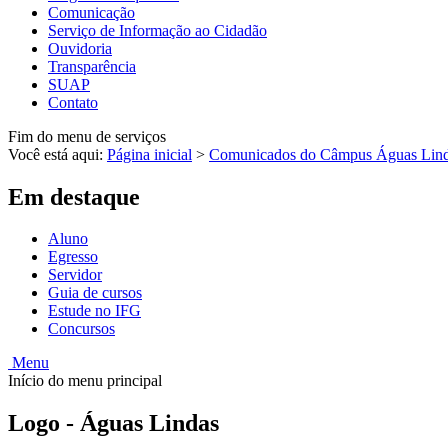
Comunicação
Serviço de Informação ao Cidadão
Ouvidoria
Transparência
SUAP
Contato
Fim do menu de serviços
Você está aqui:
Página inicial
>
Comunicados do Câmpus Águas Lin
Em destaque
Aluno
Egresso
Servidor
Guia de cursos
Estude no IFG
Concursos
Menu
Início do menu principal
Logo - Águas Lindas