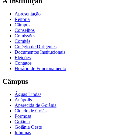
A Instituição
Apresentação
Reitoria
Câmpus
Conselhos
Comissões
Comitês
Colégio de Dirigentes
Documentos Institucionais
Eleições
Contatos
Horário de Funcionamento
Câmpus
Águas Lindas
Anápolis
Aparecida de Goiânia
Cidade de Goiás
Formosa
Goiânia
Goiânia Oeste
Inhumas