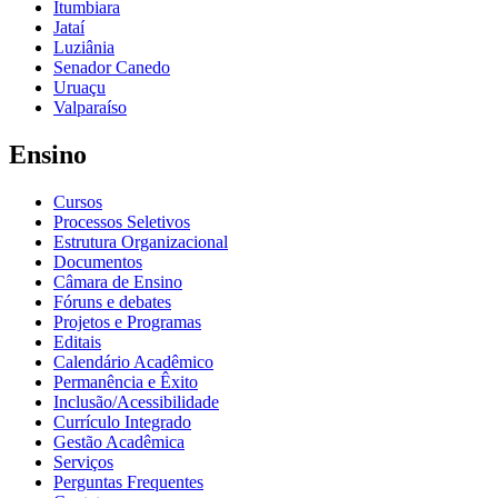
Itumbiara
Jataí
Luziânia
Senador Canedo
Uruaçu
Valparaíso
Ensino
Cursos
Processos Seletivos
Estrutura Organizacional
Documentos
Câmara de Ensino
Fóruns e debates
Projetos e Programas
Editais
Calendário Acadêmico
Permanência e Êxito
Inclusão/Acessibilidade
Currículo Integrado
Gestão Acadêmica
Serviços
Perguntas Frequentes