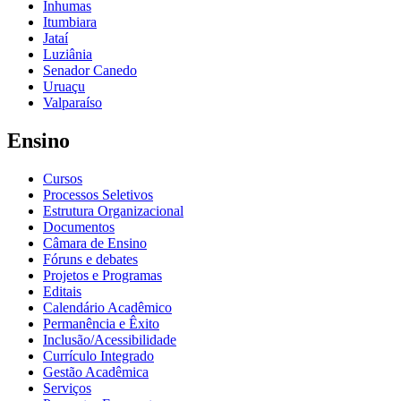
Inhumas
Itumbiara
Jataí
Luziânia
Senador Canedo
Uruaçu
Valparaíso
Ensino
Cursos
Processos Seletivos
Estrutura Organizacional
Documentos
Câmara de Ensino
Fóruns e debates
Projetos e Programas
Editais
Calendário Acadêmico
Permanência e Êxito
Inclusão/Acessibilidade
Currículo Integrado
Gestão Acadêmica
Serviços