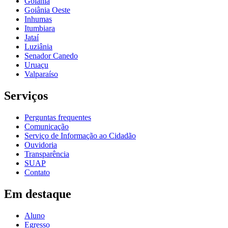
Goiânia
Goiânia Oeste
Inhumas
Itumbiara
Jataí
Luziânia
Senador Canedo
Uruaçu
Valparaíso
Serviços
Perguntas frequentes
Comunicação
Serviço de Informação ao Cidadão
Ouvidoria
Transparência
SUAP
Contato
Em destaque
Aluno
Egresso