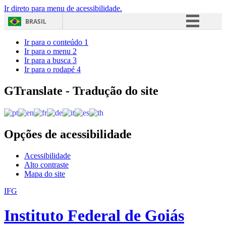
Ir direto para menu de acessibilidade.
BRASIL
Simplifique!
Ir para o conteúdo
1
Ir para o menu
2
Comunica BR
Ir para a busca
3
Ir para o rodapé
4
Participe
Acesso à informação
GTranslate - Tradução do site
Legislação
Canais
Opções de acessibilidade
Acessibilidade
Alto contraste
Mapa do site
IFG
Instituto Federal de Goiás