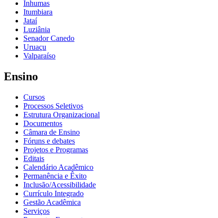
Inhumas
Itumbiara
Jataí
Luziânia
Senador Canedo
Uruaçu
Valparaíso
Ensino
Cursos
Processos Seletivos
Estrutura Organizacional
Documentos
Câmara de Ensino
Fóruns e debates
Projetos e Programas
Editais
Calendário Acadêmico
Permanência e Êxito
Inclusão/Acessibilidade
Currículo Integrado
Gestão Acadêmica
Serviços