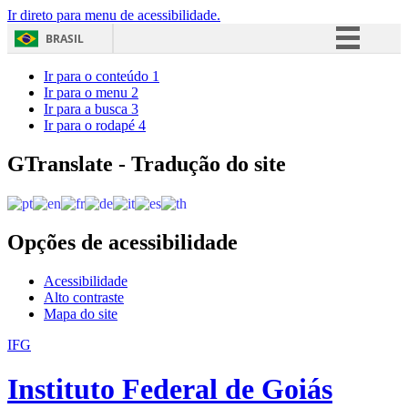
Ir direto para menu de acessibilidade.
BRASIL
Simplifique!
Ir para o conteúdo
1
Ir para o menu
2
Comunica BR
Ir para a busca
3
Ir para o rodapé
4
Participe
Acesso à informação
GTranslate - Tradução do site
Legislação
Canais
Opções de acessibilidade
Acessibilidade
Alto contraste
Mapa do site
IFG
Instituto Federal de Goiás