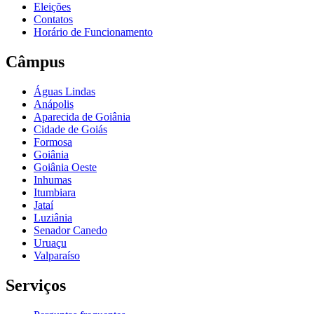
Eleições
Contatos
Horário de Funcionamento
Câmpus
Águas Lindas
Anápolis
Aparecida de Goiânia
Cidade de Goiás
Formosa
Goiânia
Goiânia Oeste
Inhumas
Itumbiara
Jataí
Luziânia
Senador Canedo
Uruaçu
Valparaíso
Serviços