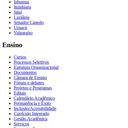
Inhumas
Itumbiara
Jataí
Luziânia
Senador Canedo
Uruaçu
Valparaíso
Ensino
Cursos
Processos Seletivos
Estrutura Organizacional
Documentos
Câmara de Ensino
Fóruns e debates
Projetos e Programas
Editais
Calendário Acadêmico
Permanência e Êxito
Inclusão/Acessibilidade
Currículo Integrado
Gestão Acadêmica
Serviços