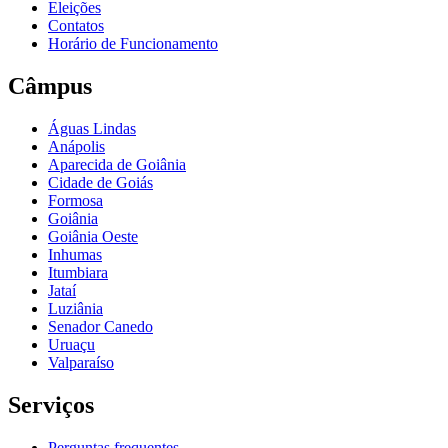
Eleições
Contatos
Horário de Funcionamento
Câmpus
Águas Lindas
Anápolis
Aparecida de Goiânia
Cidade de Goiás
Formosa
Goiânia
Goiânia Oeste
Inhumas
Itumbiara
Jataí
Luziânia
Senador Canedo
Uruaçu
Valparaíso
Serviços
Perguntas frequentes