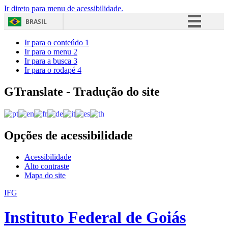
Ir direto para menu de acessibilidade.
BRASIL
Simplifique!
Ir para o conteúdo
1
Ir para o menu
2
Comunica BR
Ir para a busca
3
Ir para o rodapé
4
Participe
Acesso à informação
GTranslate - Tradução do site
Legislação
Canais
Opções de acessibilidade
Acessibilidade
Alto contraste
Mapa do site
IFG
Instituto Federal de Goiás