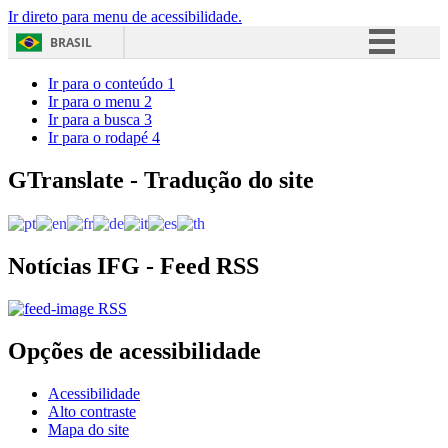
Ir direto para menu de acessibilidade.
BRASIL
Simplifique!
Ir para o conteúdo
1
Ir para o menu
2
Comunica BR
Ir para a busca
3
Ir para o rodapé
4
Participe
Acesso à informação
GTranslate - Tradução do site
Legislação
Canais
Notícias IFG - Feed RSS
RSS
Opções de acessibilidade
Acessibilidade
Alto contraste
Mapa do site