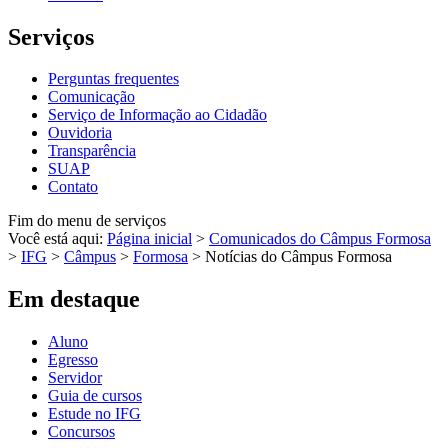
Serviços
Perguntas frequentes
Comunicação
Serviço de Informação ao Cidadão
Ouvidoria
Transparência
SUAP
Contato
Fim do menu de serviços
Você está aqui:
Página inicial
>
Comunicados do Câmpus Formosa
>
IFG
>
Câmpus
>
Formosa
>
Notícias do Câmpus Formosa
Em destaque
Aluno
Egresso
Servidor
Guia de cursos
Estude no IFG
Concursos