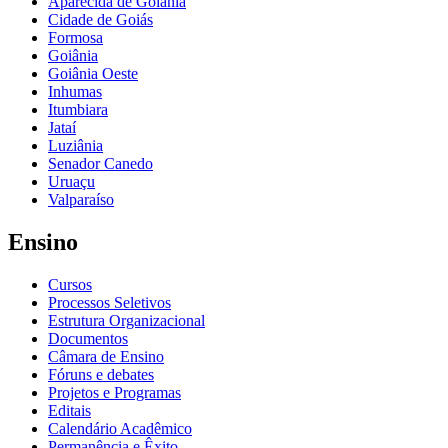
Aparecida de Goiânia
Cidade de Goiás
Formosa
Goiânia
Goiânia Oeste
Inhumas
Itumbiara
Jataí
Luziânia
Senador Canedo
Uruaçu
Valparaíso
Ensino
Cursos
Processos Seletivos
Estrutura Organizacional
Documentos
Câmara de Ensino
Fóruns e debates
Projetos e Programas
Editais
Calendário Acadêmico
Permanência e Êxito