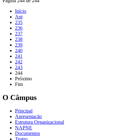
Página 244 de 244
Início
Ant
235
236
237
238
239
240
241
242
243
244
Próximo
Fim
O Câmpus
Principal
Apresentação
Estrutura Organizacional
NAPNE
Documentos
Teatro