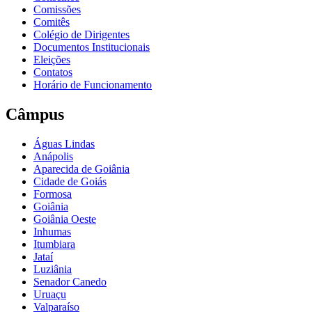
Comissões
Comitês
Colégio de Dirigentes
Documentos Institucionais
Eleições
Contatos
Horário de Funcionamento
Câmpus
Águas Lindas
Anápolis
Aparecida de Goiânia
Cidade de Goiás
Formosa
Goiânia
Goiânia Oeste
Inhumas
Itumbiara
Jataí
Luziânia
Senador Canedo
Uruaçu
Valparaíso