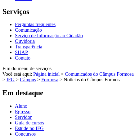
Serviços
Perguntas frequentes
Comunicação
Serviço de Informação ao Cidadão
Ouvidoria
Transparência
SUAP
Contato
Fim do menu de serviços
Você está aqui:
Página inicial
>
Comunicados do Câmpus Formosa
>
IFG
>
Câmpus
>
Formosa
>
Notícias do Câmpus Formosa
Em destaque
Aluno
Egresso
Servidor
Guia de cursos
Estude no IFG
Concursos