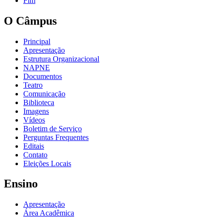
Fim
O Câmpus
Principal
Apresentação
Estrutura Organizacional
NAPNE
Documentos
Teatro
Comunicação
Biblioteca
Imagens
Vídeos
Boletim de Serviço
Perguntas Frequentes
Editais
Contato
Eleições Locais
Ensino
Apresentação
Área Acadêmica