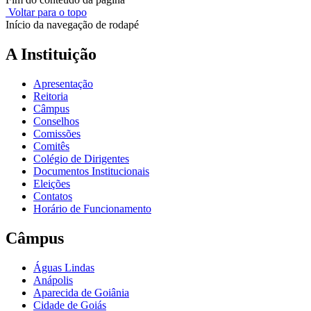
Voltar para o topo
Início da navegação de rodapé
A Instituição
Apresentação
Reitoria
Câmpus
Conselhos
Comissões
Comitês
Colégio de Dirigentes
Documentos Institucionais
Eleições
Contatos
Horário de Funcionamento
Câmpus
Águas Lindas
Anápolis
Aparecida de Goiânia
Cidade de Goiás