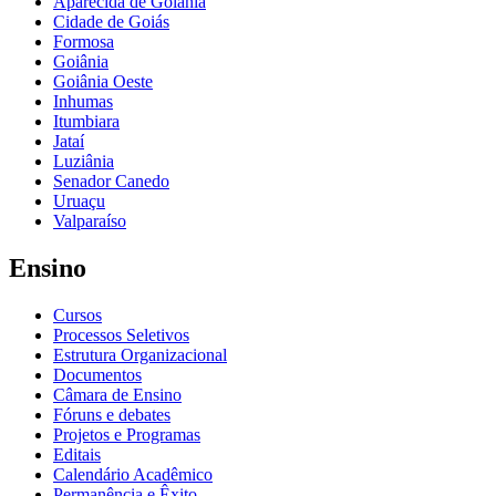
Aparecida de Goiânia
Cidade de Goiás
Formosa
Goiânia
Goiânia Oeste
Inhumas
Itumbiara
Jataí
Luziânia
Senador Canedo
Uruaçu
Valparaíso
Ensino
Cursos
Processos Seletivos
Estrutura Organizacional
Documentos
Câmara de Ensino
Fóruns e debates
Projetos e Programas
Editais
Calendário Acadêmico
Permanência e Êxito