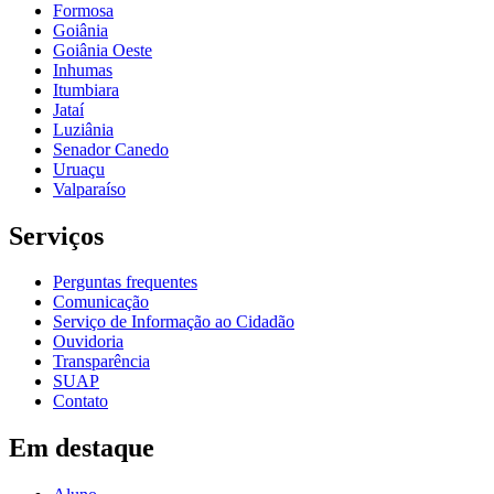
Formosa
Goiânia
Goiânia Oeste
Inhumas
Itumbiara
Jataí
Luziânia
Senador Canedo
Uruaçu
Valparaíso
Serviços
Perguntas frequentes
Comunicação
Serviço de Informação ao Cidadão
Ouvidoria
Transparência
SUAP
Contato
Em destaque