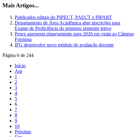
Mais Artigos...
Publicados editais do PIPECT, PAECT e PIPART
Departamento de Área Acadêmica abre inscrições para
Exame de Proficiência do primeiro semestre letivo
Proex apresenta planejamento para 2026 em visita ao Câmpus
Formosa
IFG desenvolve novo módulo de avaliação docente
Página 6 de 244
Início
Ant
1
2
3
4
5
6
7
8
9
10
Próximo