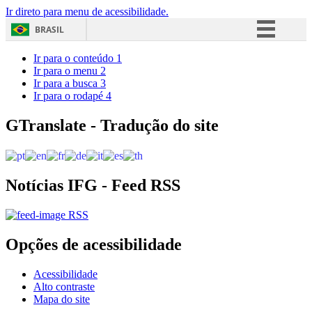
Ir direto para menu de acessibilidade.
BRASIL
Simplifique!
Ir para o conteúdo
1
Ir para o menu
2
Comunica BR
Ir para a busca
3
Ir para o rodapé
4
Participe
Acesso à informação
GTranslate - Tradução do site
Legislação
Canais
Notícias IFG - Feed RSS
RSS
Opções de acessibilidade
Acessibilidade
Alto contraste
Mapa do site