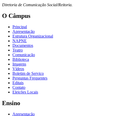
Diretoria de Comunicação Social/Reitoria.
O Câmpus
Principal
Apresentação
Estrutura Organizacional
NAPNE
Documentos
Teatro
Comunicação
Biblioteca
Imagens
Vídeos
Boletim de Serviço
Perguntas Frequentes
Editais
Contato
Eleições Locais
Ensino
Apresentação