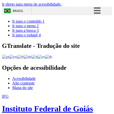
Ir direto para menu de acessibilidade.
BRASIL
Simplifique!
Ir para o conteúdo
1
Ir para o menu
2
Comunica BR
Ir para a busca
3
Ir para o rodapé
4
Participe
Acesso à informação
GTranslate - Tradução do site
Legislação
Canais
Opções de acessibilidade
Acessibilidade
Alto contraste
Mapa do site
IFG
Instituto Federal de Goiás