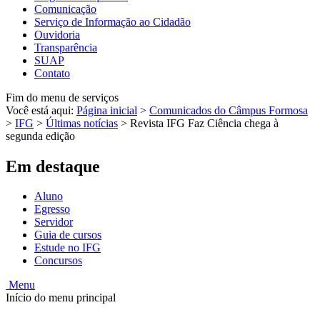
Comunicação
Serviço de Informação ao Cidadão
Ouvidoria
Transparência
SUAP
Contato
Fim do menu de serviços
Você está aqui:
Página inicial
>
Comunicados do Câmpus Formosa
>
IFG
>
Últimas notícias
>
Revista IFG Faz Ciência chega à
segunda edição
Em destaque
Aluno
Egresso
Servidor
Guia de cursos
Estude no IFG
Concursos
Menu
Início do menu principal