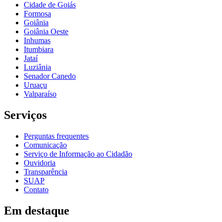
Cidade de Goiás
Formosa
Goiânia
Goiânia Oeste
Inhumas
Itumbiara
Jataí
Luziânia
Senador Canedo
Uruaçu
Valparaíso
Serviços
Perguntas frequentes
Comunicação
Serviço de Informação ao Cidadão
Ouvidoria
Transparência
SUAP
Contato
Em destaque