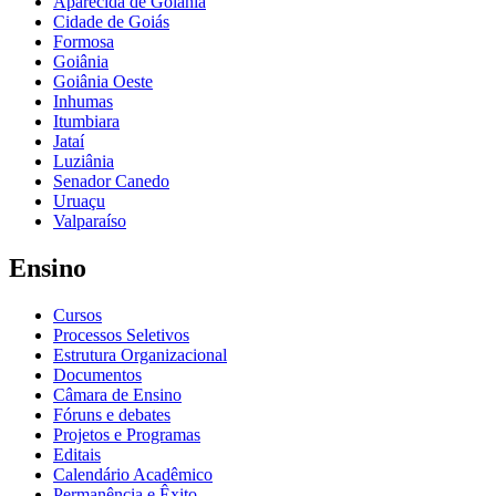
Aparecida de Goiânia
Cidade de Goiás
Formosa
Goiânia
Goiânia Oeste
Inhumas
Itumbiara
Jataí
Luziânia
Senador Canedo
Uruaçu
Valparaíso
Ensino
Cursos
Processos Seletivos
Estrutura Organizacional
Documentos
Câmara de Ensino
Fóruns e debates
Projetos e Programas
Editais
Calendário Acadêmico
Permanência e Êxito