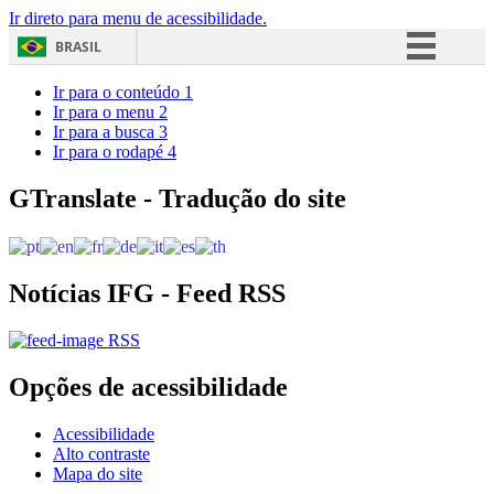
Ir direto para menu de acessibilidade.
BRASIL
Simplifique!
Ir para o conteúdo
1
Ir para o menu
2
Comunica BR
Ir para a busca
3
Ir para o rodapé
4
Participe
Acesso à informação
GTranslate - Tradução do site
Legislação
Canais
Notícias IFG - Feed RSS
RSS
Opções de acessibilidade
Acessibilidade
Alto contraste
Mapa do site