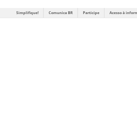
Simplifique!
Comunica BR
Participe
Acesso à infor