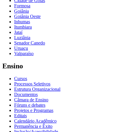
Cidade de Goiás
Formosa
Goiânia
Goiânia Oeste
Inhumas
Itumbiara
Jataí
Luziânia
Senador Canedo
Uruaçu
Valparaíso
Ensino
Cursos
Processos Seletivos
Estrutura Organizacional
Documentos
Câmara de Ensino
Fóruns e debates
Projetos e Programas
Editais
Calendário Acadêmico
Permanência e Êxito
Inclusão/Acessibilidade