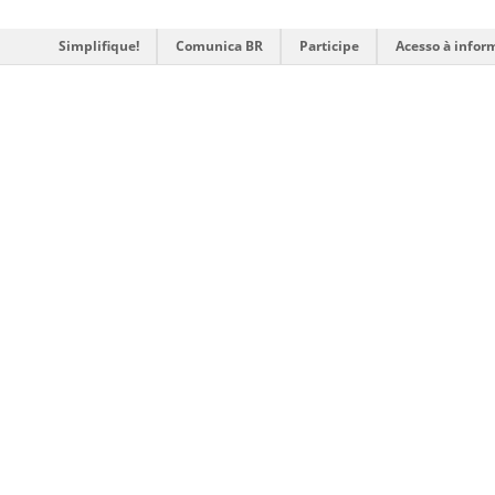
Simplifique!
Comunica BR
Participe
Acesso à infor