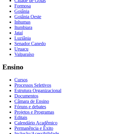
Cidade de Goiás
Formosa
Goiânia
Goiânia Oeste
Inhumas
Itumbiara
Jataí
Luziânia
Senador Canedo
Uruaçu
Valparaíso
Ensino
Cursos
Processos Seletivos
Estrutura Organizacional
Documentos
Câmara de Ensino
Fóruns e debates
Projetos e Programas
Editais
Calendário Acadêmico
Permanência e Êxito
Inclusão/Acessibilidade