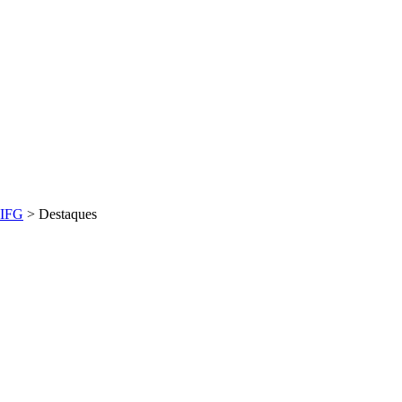
IFG
>
Destaques