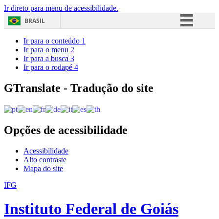
Ir direto para menu de acessibilidade.
BRASIL
Simplifique!
Ir para o conteúdo
1
Ir para o menu
2
Comunica BR
Ir para a busca
3
Ir para o rodapé
4
Participe
Acesso à informação
GTranslate - Tradução do site
Legislação
Canais
Opções de acessibilidade
Acessibilidade
Alto contraste
Mapa do site
IFG
Instituto Federal de Goiás