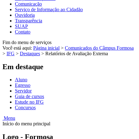
Comunicação
Serviço de Informação ao Cidadão
Ouvidoria
Transparência
SUAP
Contato
Fim do menu de serviços
Você está aqui:
Página inicial
>
Comunicados do Câmpus Formosa
>
IFG
>
Destaques
>
Relatórios de Avaliação Externa
Em destaque
Aluno
Egresso
Servidor
Guia de cursos
Estude no IFG
Concursos
Menu
Início do menu principal
Logo - Formosa