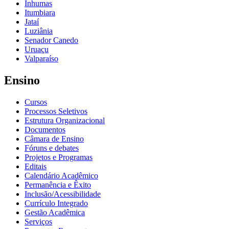
Inhumas
Itumbiara
Jataí
Luziânia
Senador Canedo
Uruaçu
Valparaíso
Ensino
Cursos
Processos Seletivos
Estrutura Organizacional
Documentos
Câmara de Ensino
Fóruns e debates
Projetos e Programas
Editais
Calendário Acadêmico
Permanência e Êxito
Inclusão/Acessibilidade
Currículo Integrado
Gestão Acadêmica
Serviços