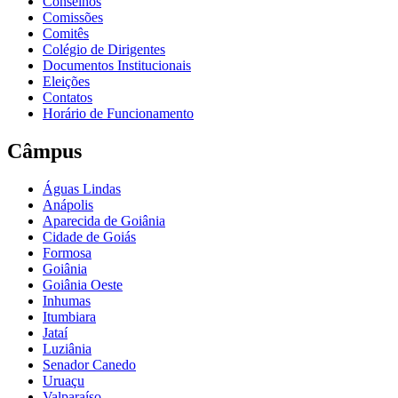
Conselhos
Comissões
Comitês
Colégio de Dirigentes
Documentos Institucionais
Eleições
Contatos
Horário de Funcionamento
Câmpus
Águas Lindas
Anápolis
Aparecida de Goiânia
Cidade de Goiás
Formosa
Goiânia
Goiânia Oeste
Inhumas
Itumbiara
Jataí
Luziânia
Senador Canedo
Uruaçu
Valparaíso