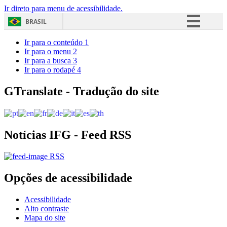
Ir direto para menu de acessibilidade.
BRASIL
Simplifique!
Ir para o conteúdo
1
Ir para o menu
2
Comunica BR
Ir para a busca
3
Ir para o rodapé
4
Participe
Acesso à informação
GTranslate - Tradução do site
Legislação
Canais
Notícias IFG - Feed RSS
RSS
Opções de acessibilidade
Acessibilidade
Alto contraste
Mapa do site