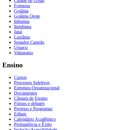
Cidade de Goiás
Formosa
Goiânia
Goiânia Oeste
Inhumas
Itumbiara
Jataí
Luziânia
Senador Canedo
Uruaçu
Valparaíso
Ensino
Cursos
Processos Seletivos
Estrutura Organizacional
Documentos
Câmara de Ensino
Fóruns e debates
Projetos e Programas
Editais
Calendário Acadêmico
Permanência e Êxito
Inclusão/Acessibilidade