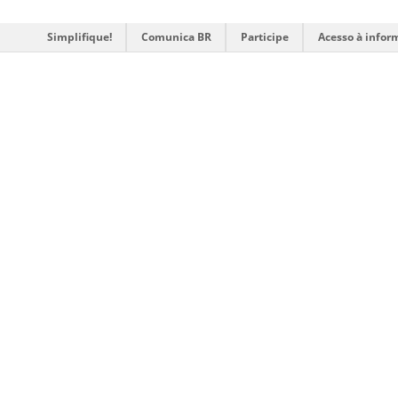
Simplifique!
Comunica BR
Participe
Acesso à infor