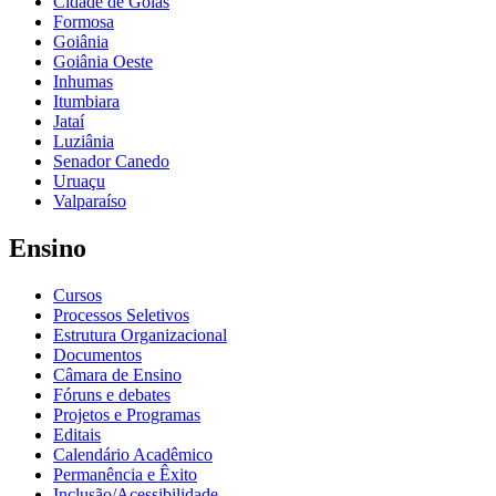
Cidade de Goiás
Formosa
Goiânia
Goiânia Oeste
Inhumas
Itumbiara
Jataí
Luziânia
Senador Canedo
Uruaçu
Valparaíso
Ensino
Cursos
Processos Seletivos
Estrutura Organizacional
Documentos
Câmara de Ensino
Fóruns e debates
Projetos e Programas
Editais
Calendário Acadêmico
Permanência e Êxito
Inclusão/Acessibilidade