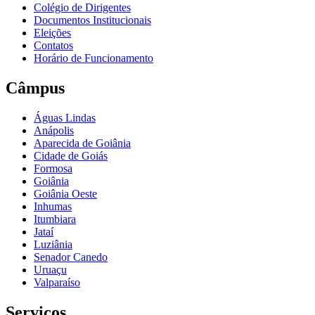
Colégio de Dirigentes
Documentos Institucionais
Eleições
Contatos
Horário de Funcionamento
Câmpus
Águas Lindas
Anápolis
Aparecida de Goiânia
Cidade de Goiás
Formosa
Goiânia
Goiânia Oeste
Inhumas
Itumbiara
Jataí
Luziânia
Senador Canedo
Uruaçu
Valparaíso
Serviços