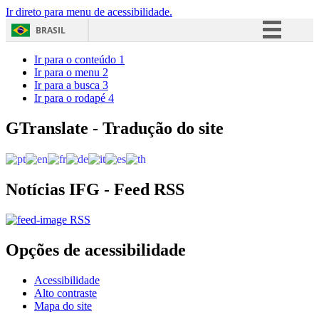
Ir direto para menu de acessibilidade.
BRASIL
Simplifique!
Ir para o conteúdo
1
Ir para o menu
2
Comunica BR
Ir para a busca
3
Ir para o rodapé
4
Participe
Acesso à informação
GTranslate - Tradução do site
Legislação
Canais
Notícias IFG - Feed RSS
RSS
Opções de acessibilidade
Acessibilidade
Alto contraste
Mapa do site