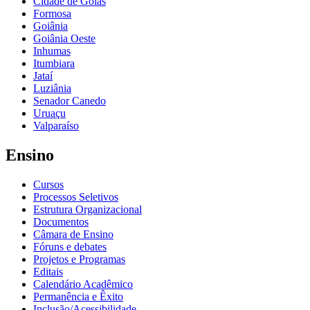
Cidade de Goiás
Formosa
Goiânia
Goiânia Oeste
Inhumas
Itumbiara
Jataí
Luziânia
Senador Canedo
Uruaçu
Valparaíso
Ensino
Cursos
Processos Seletivos
Estrutura Organizacional
Documentos
Câmara de Ensino
Fóruns e debates
Projetos e Programas
Editais
Calendário Acadêmico
Permanência e Êxito
Inclusão/Acessibilidade