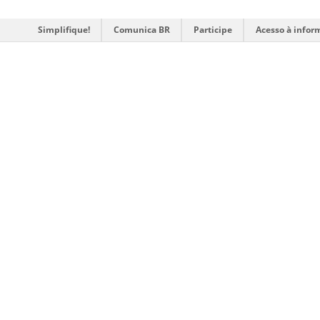
Simplifique!
Comunica BR
Participe
Acesso à infor