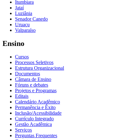
Itumbiara
Jataí
Luziânia
Senador Canedo
Uruaçu
Valparaíso
Ensino
Cursos
Processos Seletivos
Estrutura Organizacional
Documentos
Câmara de Ensino
Fóruns e debates
Projetos e Programas
Editais
Calendário Acadêmico
Permanência e Êxito
Inclusão/Acessibilidade
Currículo Integrado
Gestão Acadêmica
Serviços
Perguntas Frequentes