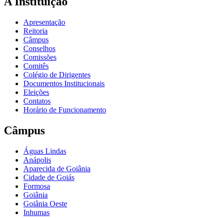
A Instituição
Apresentação
Reitoria
Câmpus
Conselhos
Comissões
Comitês
Colégio de Dirigentes
Documentos Institucionais
Eleições
Contatos
Horário de Funcionamento
Câmpus
Águas Lindas
Anápolis
Aparecida de Goiânia
Cidade de Goiás
Formosa
Goiânia
Goiânia Oeste
Inhumas