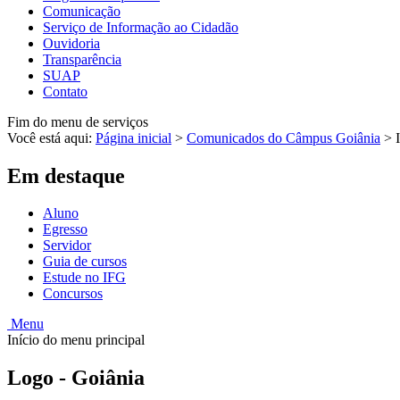
Comunicação
Serviço de Informação ao Cidadão
Ouvidoria
Transparência
SUAP
Contato
Fim do menu de serviços
Você está aqui:
Página inicial
>
Comunicados do Câmpus Goiânia
>
Em destaque
Aluno
Egresso
Servidor
Guia de cursos
Estude no IFG
Concursos
Menu
Início do menu principal
Logo - Goiânia