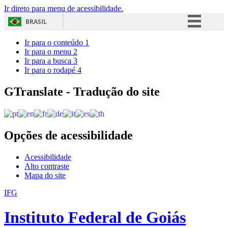
Ir direto para menu de acessibilidade.
BRASIL
Simplifique!
Ir para o conteúdo
1
Ir para o menu
2
Comunica BR
Ir para a busca
3
Ir para o rodapé
4
Participe
Acesso à informação
GTranslate - Tradução do site
Legislação
Canais
Opções de acessibilidade
Acessibilidade
Alto contraste
Mapa do site
IFG
Instituto Federal de Goiás