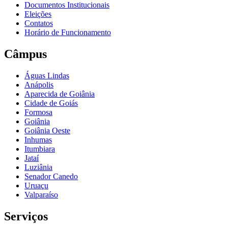
Documentos Institucionais
Eleições
Contatos
Horário de Funcionamento
Câmpus
Águas Lindas
Anápolis
Aparecida de Goiânia
Cidade de Goiás
Formosa
Goiânia
Goiânia Oeste
Inhumas
Itumbiara
Jataí
Luziânia
Senador Canedo
Uruaçu
Valparaíso
Serviços