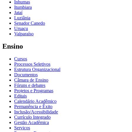
Inhumas
Itumbiara
Jataí
Luziânia
Senador Canedo
Uruaçu
Valparaíso
Ensino
Cursos
Processos Seletivos
Estrutura Organizacional
Documentos
Câmara de Ensino
Fóruns e debates
Projetos e Programas
Editais
Calendário Acadêmico
Permanência e Êxito
Inclusão/Acessibilidade
Currículo Integrado
Gestão Acadêmica
Serviços