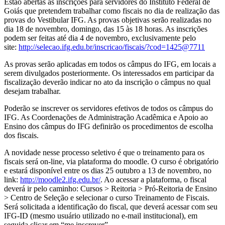
Estão abertas as inscrições para servidores do Instituto Federal de
Goiás que pretendem trabalhar como fiscais no dia de realização das
provas do Vestibular IFG. As provas objetivas serão realizadas no
dia 18 de novembro, domingo, das 15 às 18 horas. As inscrições
podem ser feitas até dia 4 de novembro, exclusivamente pelo
site:
http://selecao.ifg.edu.br/inscricao/fiscais/?cod=1425@7711
As provas serão aplicadas em todos os câmpus do IFG, em locais a
serem divulgados posteriormente. Os interessados em participar da
fiscalização deverão indicar no ato da inscrição o câmpus no qual
desejam trabalhar.
Poderão se inscrever os servidores efetivos de todos os câmpus do
IFG. As Coordenações de Administração Acadêmica e Apoio ao
Ensino dos câmpus do IFG definirão os procedimentos de escolha
dos fiscais.
A novidade nesse processo seletivo é que o treinamento para os
fiscais será on-line, via plataforma do moodle. O curso é obrigatório
e estará disponível entre os dias 25 outubro a 13 de novembro, no
link:
http://moodle2.ifg.edu.br/
. Ao acessar a plataforma, o fiscal
deverá ir pelo caminho: Cursos > Reitoria > Pró-Reitoria de Ensino
> Centro de Seleção e selecionar o curso Treinamento de Fiscais.
Será solicitada a identificação do fiscal, que deverá acessar com seu
IFG-ID (mesmo usuário utilizado no e-mail institucional), em
seguida clicar em “me inscrever”.