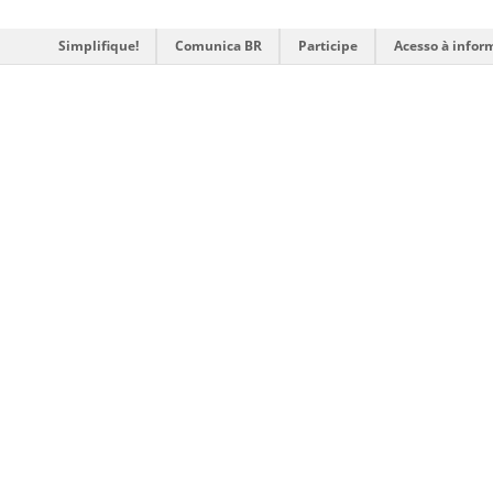
Simplifique!
Comunica BR
Participe
Acesso à infor