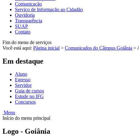
Comunicação
Serviço de Informação ao Cidadão
Ouvidoria
Transparência
SUAP
Contato
Fim do menu de serviços
Você está aqui:
Página inicial
>
Comunicados do Câmpus Goiânia
>
Em destaque
Aluno
Egresso
Servidor
Guia de cursos
Estude no IFG
Concursos
Menu
Início do menu principal
Logo - Goiânia