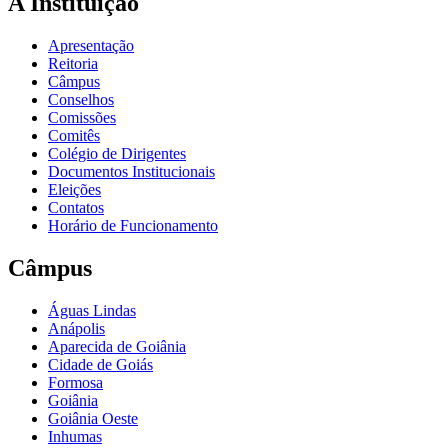
A Instituição
Apresentação
Reitoria
Câmpus
Conselhos
Comissões
Comitês
Colégio de Dirigentes
Documentos Institucionais
Eleições
Contatos
Horário de Funcionamento
Câmpus
Águas Lindas
Anápolis
Aparecida de Goiânia
Cidade de Goiás
Formosa
Goiânia
Goiânia Oeste
Inhumas