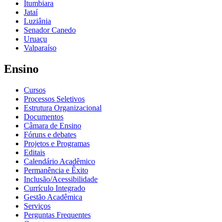
Itumbiara
Jataí
Luziânia
Senador Canedo
Uruaçu
Valparaíso
Ensino
Cursos
Processos Seletivos
Estrutura Organizacional
Documentos
Câmara de Ensino
Fóruns e debates
Projetos e Programas
Editais
Calendário Acadêmico
Permanência e Êxito
Inclusão/Acessibilidade
Currículo Integrado
Gestão Acadêmica
Serviços
Perguntas Frequentes